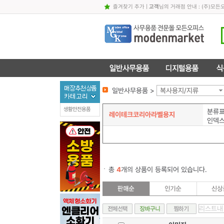
즐겨찾기 추가
|
고객
님의 거래점 안내 : (주)
일반사무용품 >
복사용지/지류
생활안전용품
분류
레이테크코리아라벨용지
인덱
총
4
개의 상품이 등록되어 있습니다.