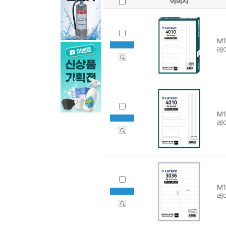
이미지
M1
레이
M1
레
M1
레