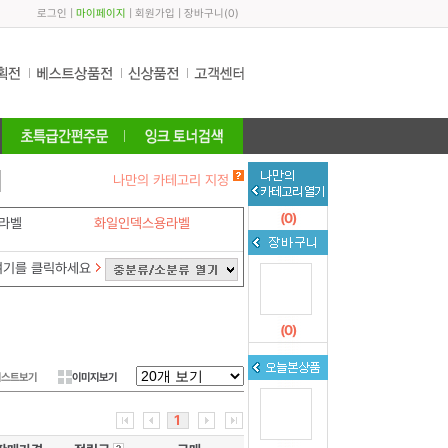
로그인
|
마이페이지
|
회원가입
|
장바구니
(
0
)
나만의 카테고리 지정
(
0
)
라벨
화일인덱스용라벨
여기를 클릭하세요
(
0
)
리스트보기
이미지보기
1