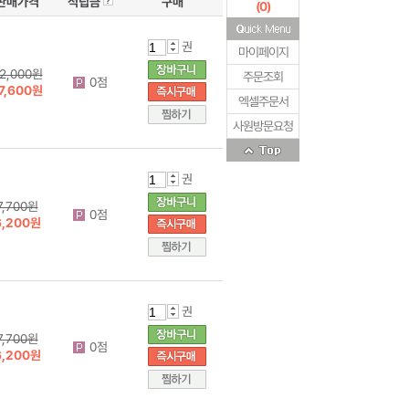
판매가격
적립금
구매
(
0
)
권
마이페이지
2,000원
주문조회
0점
7,600원
엑셀주문서
사원방문요청
권
7,700원
0점
6,200원
권
7,700원
0점
6,200원