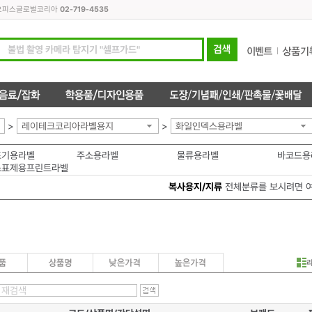
모든오피스글로벌코리아
02-719-4535
>
레이테크코리아라벨용지
>
화일인덱스용라벨
표기용라벨
주소용라벨
물류용라벨
바코드용
스표제용프린트라벨
복사용지/지류
전체분류를 보시려면 