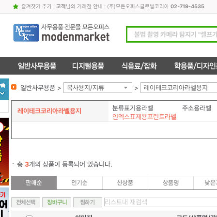
즐겨찾기 추가
|
고객
님의 거래점 안내 : (주)모든오피스글로벌코리아
02-719-4535
일반사무용품 >
복사용지/지류
>
레이테크코리아라벨용지
분류표기용라벨
주소용라벨
레이테크코리아라벨용지
인덱스표제용프린트라벨
총
3
개의 상품이 등록되어 있습니다.