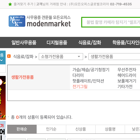
즐겨찾기 추가
|
고객
님의 거래점 안내 : (주)모든오피스글로벌코리아
02-719-4535
식음료/잡화 >
소형가전용품
>
생활가전용품
가습/제습/공기청정기
무선주전자
다리미
헤어드라이
생활가전용품
핫플레이트/인덕션
보풀제거기
전기그릴
기타가전
총
0
개의 상품이 등록되어 있습니다.