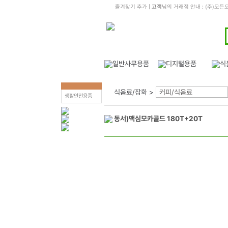
즐겨찾기 추가
|
고객
님의 거래점 안내 : (주)
식음료/잡화 >
커피/식음료
생활안전용품
동서)맥심모카골드 180T+20T