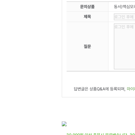
문의상품
동서)맥심모카
제목
질문
답변글은 상품Q&A에 등록되며,
마이