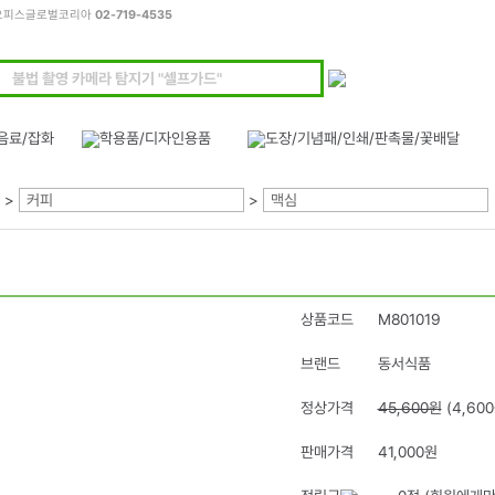
모든오피스글로벌코리아
02-719-4535
>
커피
>
맥심
상품코드
M801019
브랜드
동서식품
정상가격
45,600원
(4,60
판매가격
41,000원