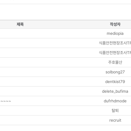
제목
작성자
mediopia
식품안전현장조사T
식품안전현장조사T
주호물산
solbong27
dentkist79
delete_bufima
~~~~
dufrhdmode
탈퇴
recruit