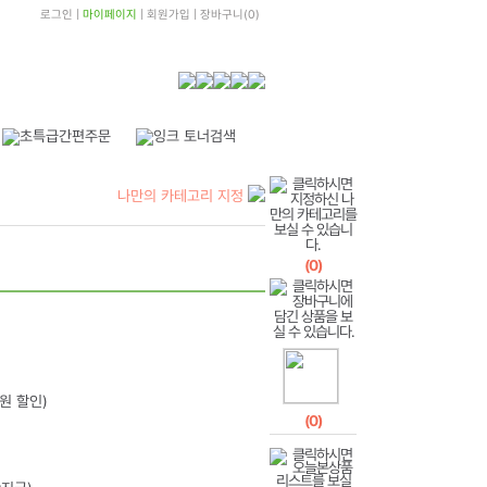
로그인
|
마이페이지
|
회원가입
|
장바구니
(
0
)
나만의 카테고리 지정
(
0
)
0원 할인)
(
0
)