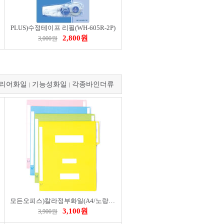
PLUS)수정테이프 리필(WH-605R-2P)
2,800원
3,000원
리어화일
기능성화일
각종바인더류
|
|
모든오피스)칼라정부화일(A4/노랑)-팩(10개입)
3,100원
3,900원