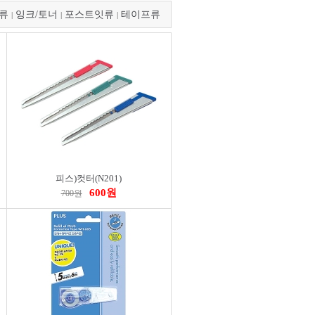
류
잉크/토너
포스트잇류
테이프류
|
|
|
피스)컷터(N201)
600원
700원