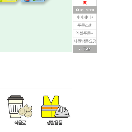
0
(
)
마이페이지
주문조회
엑셀주문서
사원방문요청
마우스
로이체)잔망루피 마우스 패드 B
00원
5,400원
6,480원
데비아)3 In 1 C+L+5 케이블 1.2M EC048
코네보)USB 2.0 & 3.0 허브 LHB-01