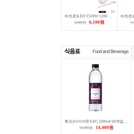
비츠온)LED T520W 1200 전구 54143
6,100원
6,800원
9
오아)허그워머 무선 온열찜질기(OMS-0274WH)
34,900원
41,880원
105
휘오)다이아몬드EC (500㎖/20개입/BOX)
14,400원
16,000원