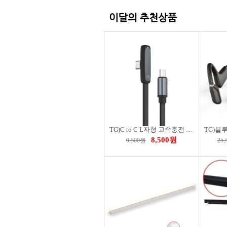
6,900원
8,280원
35,
TG)C to C L자형 고속충전 LED 케이블 TG-AE15L1D
8,500원
9,500원
25,