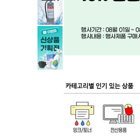
베스타)파크골프 클럽가방(블루)
65,000원
78,000원
21,
로이체)산리오 모니터피규어_시나모롤
로이