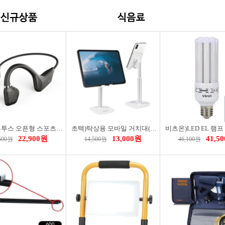
29,900원
8,900원
7,20
880원
10,680원
8,000원
TG)블루투스 오픈형 스포츠 이어셋 TG-EI101D
초텍)탁상용 모바일 거치대(H035-WH)
22,900원
13,000원
41,5
500원
14,500원
46,100원