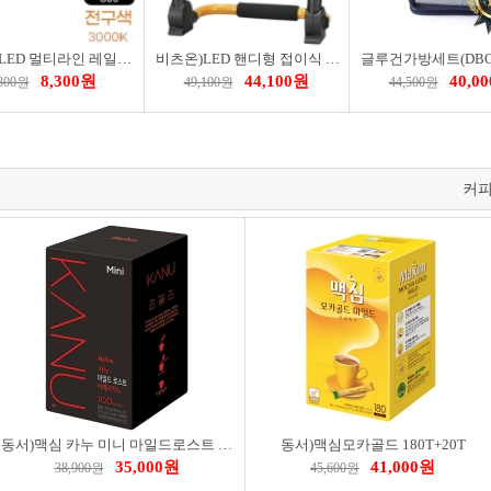
비츠온)LED 멀티라인 레일등 블랙1200MM 30W 전구 플리커프리 517686
비츠온)LED 핸디형 접이식 투광등50W 투광기+AC코드 410861
8,300원
44,100원
40,0
,300원
49,100원
44,500원
커
오아)커버넥 무선 목어깨 마사지기(OMSG-010BE)
오아)초음파 캡슐가습기_300ml
87,900원
17,900원
47,9
,480원
21,480원
57,480원
동서)맥심 카누 미니 마일드로스트 아메리카노 100T
동서)맥심모카골드 180T+20T
35,000원
41,000원
38,900원
45,600원