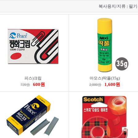
복사용지/지류
필기
|
피스)크립
아모스)딱풀(35g)
600원
1,600원
720원
2,000원