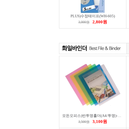
PLUS)수정테이프(WH-605)
2,800원
3,000원
모든오피스)반투명홀더(A4/투명)-팩(10개입)
3,100원
3,500원