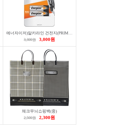
에너자이저)알카라인 건전지(PRIMARY/AAA/B2)
3,000원
3,300원
체크무늬쇼핑백(중)
2,300원
2,500원