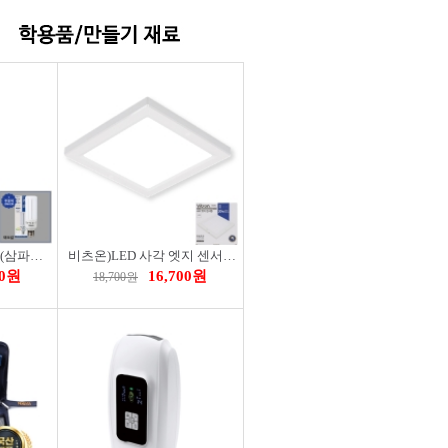
0원
14,700원
16,400원
비츠온)LED EL 램프 (삼파장 대체)75W 주광 E39 KS 228378
비츠온)LED 사각 엣지 센서등20W 10(250mm) 주광
00원
16,700원
18,700원