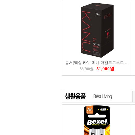
비스터)스크래퍼( BST-04528)
8,100원
9,000원
3
동서)맥심 카누 미니 마일드로스트 아메리카노 150T
51,000원
56,700원