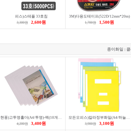
피스)스테플 33호침
3M)다용도테이프(522D/12mm*20m)
2,600원
1,500원
3,300원
1,700원
종이화일
클
|
현풍)고투명홀더(A4/투명)-팩(10개입)
모든오피스)칼라정부화일(A4/하늘)-팩(10개입)
3,400원
3,100원
4,200원
3,900원