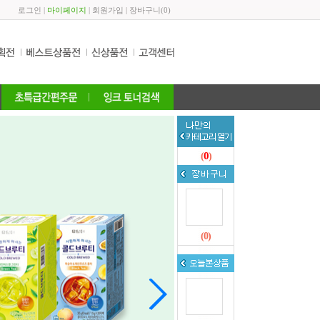
로그인
|
마이페이지
|
회원가입
|
장바구니
(
0
)
론트)디퓨져(250㎖/아쿠아키스)
론트)디퓨져(250㎖/미스테릭허브)
00원
21,000원
24,000원
0
(
)
(
0
)
베스타)파크골프채(VPG-001/와인/여성용/85cm)
베스타)파크골프 허리가방(남색)
000원
40,000원
48,000원