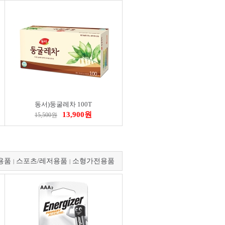
비스터)정밀드라이버세트7PC(BST-95111)
디지매틱 캘리퍼스(150mm)
00원
255,600원
284,000원
동서)둥굴레차 100T
13,900원
15,500원
용품
스포츠/레저용품
소형가전용품
|
|