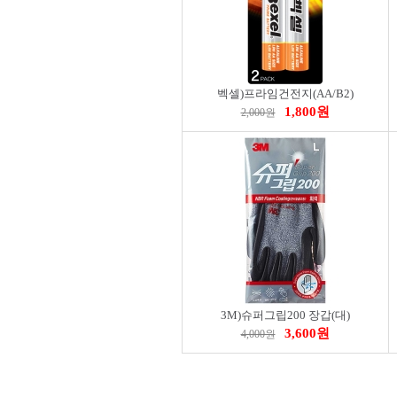
벡셀)프라임건전지(AA/B2)
1,800원
2,000원
3M)슈퍼그립200 장갑(대)
3,600원
4,000원