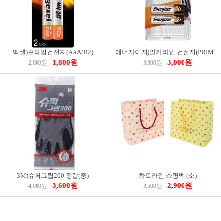
벡셀)프라임건전지(AAA/B2)
에너자이저)알카라인 건전지(PRIMARY/AA/B2)
1,800원
3,000원
2,000원
3,300원
3M)슈퍼그립200 장갑(중)
하트라인 쇼핑백 (소)
3,600원
2,900원
4,000원
3,500원