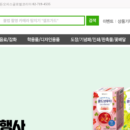
주)모든오피스글로벌코리아
02-719-4535
퓨져(250㎖/블랙체리)
론트)디퓨져(250㎖/프레쉬리피)
21,000원
21,000원
21,0
000원
24,000원
24,000원
론트)디퓨져(250㎖/모던타임즈)
베스타)파크골프 백팩 가방(자주색)
21,000원
75,000원
400,
000원
90,000원
480,000원