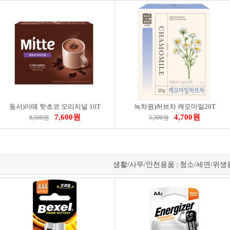
비스터)정밀핀셋곡선형(BST-03531)
비스터)플렉시블비트세트(BST-93122)
3,300원
6,500원
10,9
,700원
7,300원
12,200원
동서)미떼 핫초코 오리지널 10T
녹차원)허브차 캐모마일20T
7,600원
4,700원
8,500원
5,300원
생활/사무/안전용품
청소/세면/위생
|