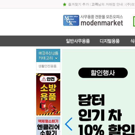
즐겨찾기 추가
|
고객
님의 거래점 안내 : (
히어로)투명양용드라이버(100mm)
론트)디
7,500원
9,000원
24,
생활안전용품
론트)디퓨져(250㎖/밤쉘)
21,000원
24,000원
24,