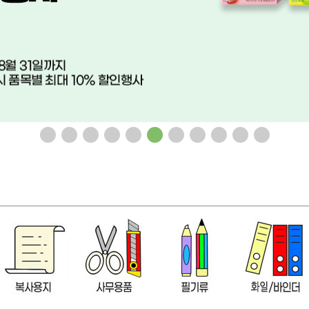
파크골프 장갑(여성용/핑크/19호)
파크골프 장갑(남성용/블랙/23호)
로이체)잔망루피 
18,000원
18,000원
24,9
600원
21,600원
29,880원
체)스누피 멀티허브
로이체)미피 모니터 피규어 ( 미피 )