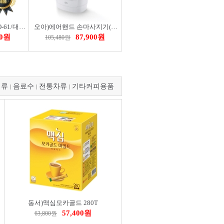
글루건가방세트(DBO-61/대형)
오아)에어핸드 손마사지기(OMSG-009WH)
00원
87,900원
105,480원
피류
음료수
전통차류
기타커피용품
|
|
|
오아)히트스팟W 온열 저주파 마사지기(OMS-037BK)
오아)플렌티플렛 초음파 가습기_4L
00원
69,000원
82,800원
동서)맥심모카골드 280T
57,400원
63,800원