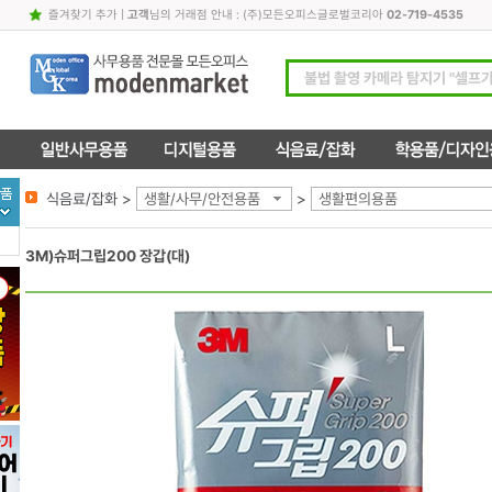
즐겨찾기 추가
|
고객
님의 거래점 안내 : (주)모든오피스글로벌코리아
02-719-4535
식음료/잡화 >
생활/사무/안전용품
>
생활편의용품
3M)슈퍼그립200 장갑(대)