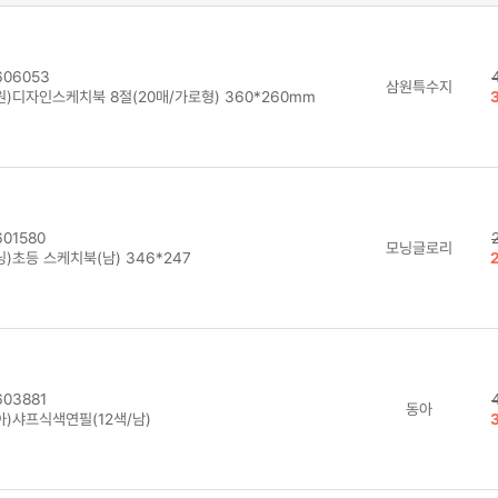
06053
삼원특수지
원)디자인스케치북 8절(20매/가로형) 360*260mm
01580
모닝글로리
)초등 스케치북(남) 346*247
03881
동아
아)샤프식색연필(12색/남)