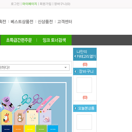
로그인
|
마이페이지
|
회원가입
|
장바구니
(
0
)
(
0
)
더하다!
(
0
)