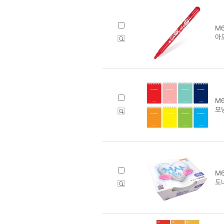
M6
아
M6
모닝
M6
도