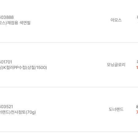
03888
아모스
모스)채점용 색연필
01701
모닝글로리
)K컬러PP수첩(상철/1500)
03521
도너랜드
너랜드)천사점토(70g)