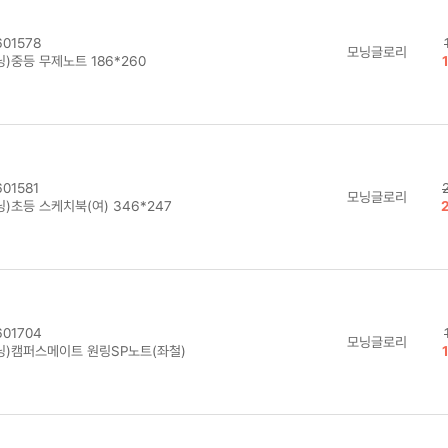
01578
모닝글로리
)중등 무제노트 186*260
01581
모닝글로리
)초등 스케치북(여) 346*247
01704
모닝글로리
닝)캠퍼스메이트 원링SP노트(좌철)