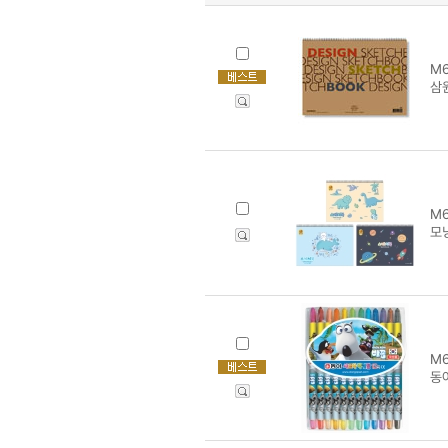
M6
삼
M6
모닝
M6
동