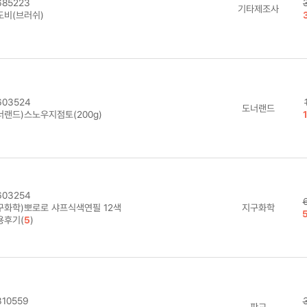
85223
기타제조사
도비(브러쉬)
03524
도너랜드
너랜드)스노우지점토(200g)
03254
구화학)뽀로로 샤프식색연필 12색
지구화학
용후기(
5
)
10559