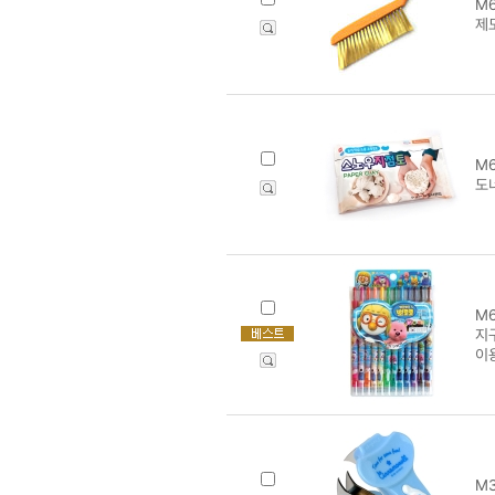
M6
제
M6
도
M6
지
이
M3