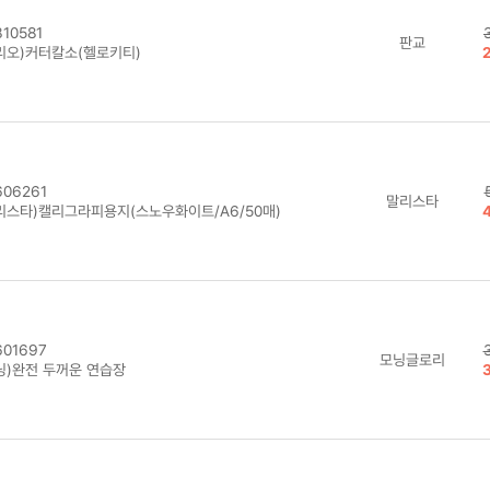
10581
판교
리오)커터칼소(헬로키티)
06261
말리스타
리스타)캘리그라피용지(스노우화이트/A6/50매)
01697
모닝글로리
닝)완전 두꺼운 연습장