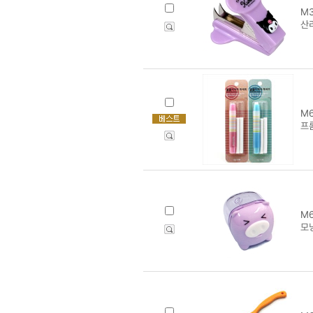
M3
산
M6
프
M6
모닝