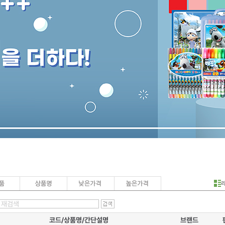
코드/상품명/간단설명
브랜드