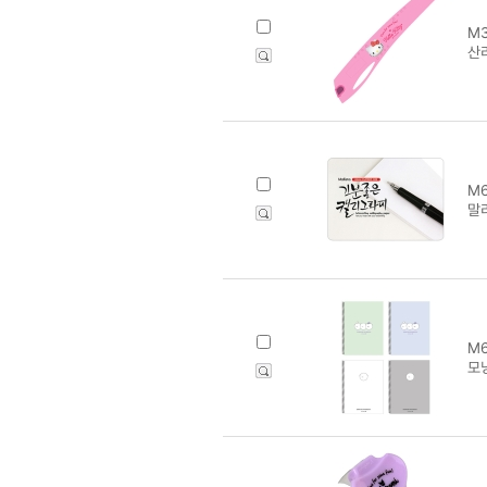
M3
산
M6
말
M6
모