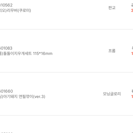
10562
판교
리오)리무버(쿠로미)
01083
프롬
롬)돌돌이지우개세트 115*16mm
01660
모닝글로리
)아기돼지 연필깎이(ver.3)