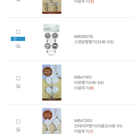
이용후기(
3
)
M809678
스텐원형행거(SHB-03)
M841160
타원행거(HB-04)
이용후기(
9
)
M841260
인테리어행거(마름모/HB-01)
이용후기(
1
)