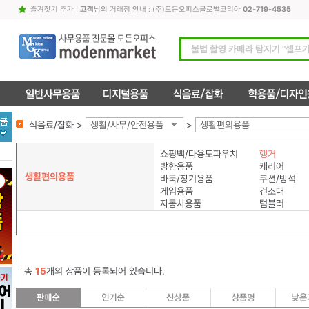
즐겨찾기 추가
|
고객
님의 거래점 안내 : (주)모든오피스글로벌코리아
02-719-4535
식음료/잡화 >
생활/사무/안전용품
>
생활편의용품
쇼핑백/다용도파우치
행거
방한용품
캐리어
생활편의용품
바둑/장기용품
쿠션/방석
게임용품
건조대
자동차용품
텀블러
총
15
개의 상품이 등록되어 있습니다.