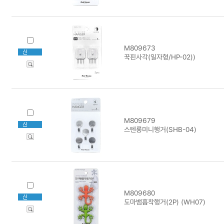
M809673
꾹핀사각(일자형/HP-02))
M809679
스텐롱미니행거(SHB-04)
M809680
도마뱀흡착행거(2P) (WH07)