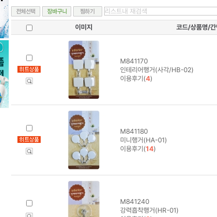
이미지
코드/상품명/
M841170
인테리어행거(사각/HB-02)
이용후기(
4
)
M841180
미니행거(HA-01)
이용후기(
14
)
M841240
강력흡착행거(HR-01)