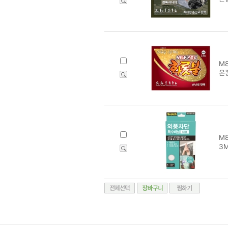
M8
온
M8
3