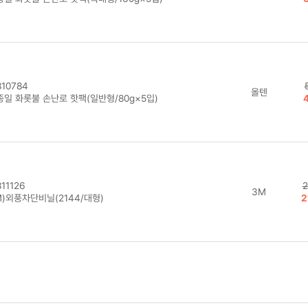
10784
올텐
종일 화롯불 손난로 핫팩(일반형/80g×5입)
11126
2
3M
M)외풍차단비닐(2144/대형)
2