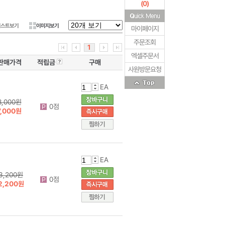
(
0
)
리스트보기
이미지보기
마이페이지
주문조회
1
엑셀주문서
판매가격
적립금
구매
사원방문요청
EA
8,000원
0점
7,000원
EA
3,200원
0점
2,200원