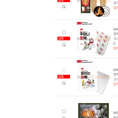
규격
업
MK
핫팩
크기
0
업
MK
핫팩
크기
업
M8
온