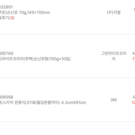
32901
온)손난로 70g,145×110mm
(주)지엘
용후기(
3
)
09766
그린라이프코리
1
린라이프코리아)핫팩(손난로형/100g×10입)
아
1
09558
1
3M
)스카치 문풍지(2118/출입문틈막이) 4.2cmX91cm
1