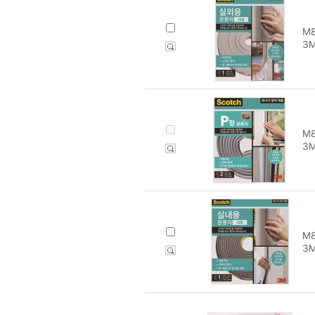
M8
3
M8
3M
M8
3M