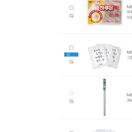
M8
하루
이
M8
그
M8
3M