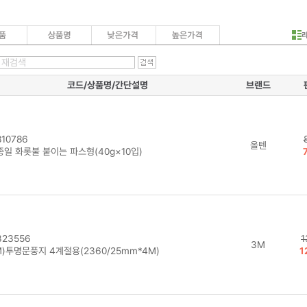
코드/상품명/간단설명
브랜드
10786
올텐
종일 화롯불 붙이는 파스형(40g×10입)
23556
1
3M
M)투명문풍지 4계절용(2360/25mm*4M)
1