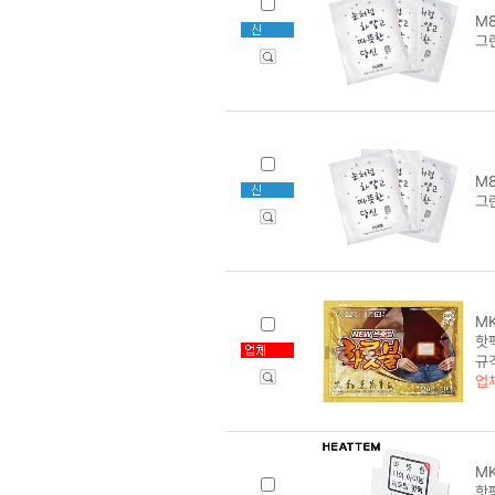
M8
그
M8
그
MK
핫팩
규격
업
MK
핫팩