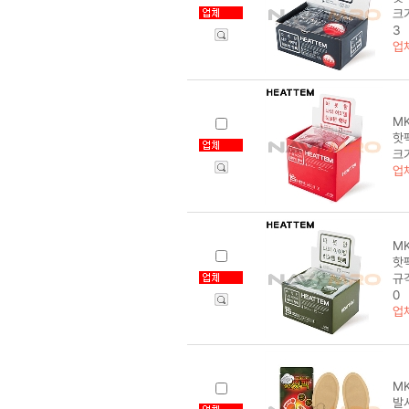
크기
3
업
MK
핫팩
크기
업
MK
핫팩
규격
0
업
MK
발