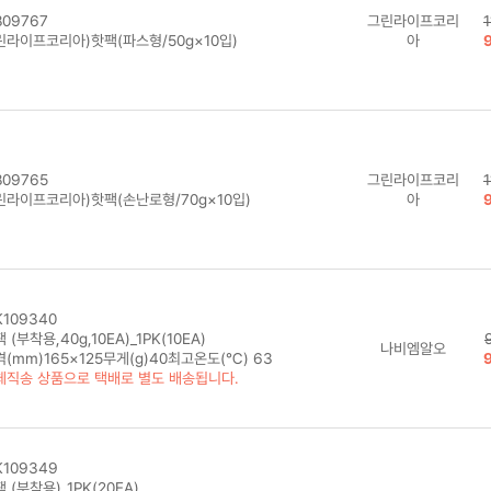
09767
그린라이프코리
린라이프코리아)핫팩(파스형/50g×10입)
아
09765
그린라이프코리
린라이프코리아)핫팩(손난로형/70g×10입)
아
109340
 (부착용,40g,10EA)_1PK(10EA)
나비엠알오
(mm)165×125무게(g)40최고온도(℃) 63
체직송 상품으로 택배로 별도 배송됩니다.
109349
 (부착용)_1PK(20EA)