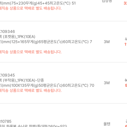
김상병
(mm)75×230무게(g)45+45최고온도(℃) 51
3
체직송 상품으로 택배로 별도 배송됩니다.
109346
 (포켓용)_1PK(10EA)
1
(mm)125×165무게(g)65평균온도(˚c)60최고온도(℃) 7
3M
1
체직송 상품으로 택배로 별도 배송됩니다.
109345
 (부착용)_1PK(10EA)-단종
1
3M
(mm)100X135무게(g)50평균온도(˚c)60최고온도(℃) 70
체직송 상품으로 택배로 별도 배송됩니다.
10785
올텐
종일 화롯불 손난로 핫팩(특대형/160g×5입)