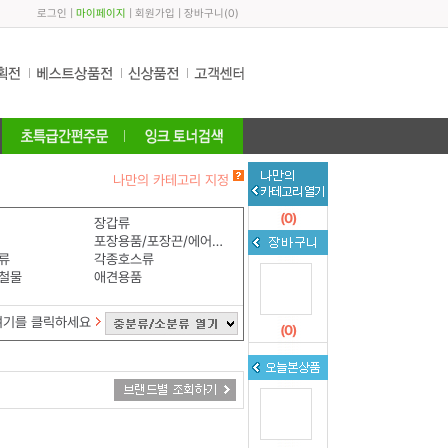
로그인
|
마이페이지
|
회원가입
|
장바구니
(
0
)
나만의 카테고리 지정
(
0
)
장갑류
포장용품/포장끈/에어쿠션
류
각종호스류
철물
애견용품
여기를 클릭하세요
(
0
)