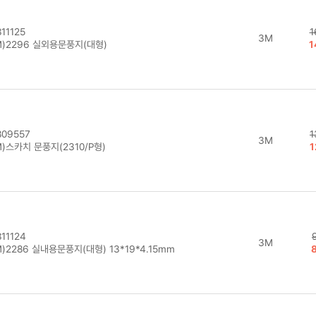
11125
1
3M
M)2296 실외용문풍지(대형)
1
09557
1
3M
)스카치 문풍지(2310/P형)
1
11124
3M
)2286 실내용문풍지(대형) 13*19*4.15mm