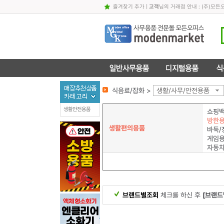
즐겨찾기 추가
|
고객
님의 거래점 안내 : (주)
식음료/잡화 >
생활/사무/안전용품
생활안전용품
쇼핑백
방한
생활편의용품
바둑/
게임
자동
브랜드별조회
체크를 하신 후
[브랜드