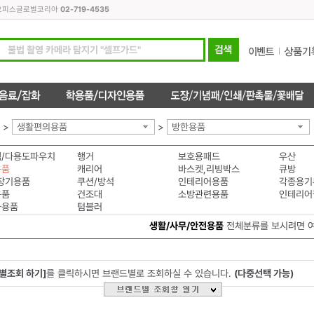
모든오피스글로벌코리아
02-719-4535
>
생활편의용품
>
방한용품
/다용도파우치
행거
보호용패드
우산
용품
캐리어
바스켓,리빙박스
큐방
장기용품
쿠션/방석
인테리어용품
각종용기
용품
건조대
소방관련용품
인테리어
차용품
텀블러
생활/사무/안전용품
전체분류를 보시려면 
별조회 하기]
를 클릭하시면 브랜드별로 조회하실 수 있습니다.
(다중선택 가능)