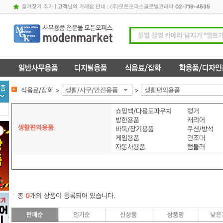
즐겨찾기 추가
|
고객
님의 거래점 안내 : (주)모든오피스글로벌코리아
02-719-4535
식음료/잡화 >
생활/사무/안전용품
>
생활편의용품
쇼핑백/다용도파우치
행거
방한용품
캐리어
생활편의용품
바둑/장기용품
쿠션/방석
게임용품
건조대
자동차용품
텀블러
총
0
개의 상품이 등록되어 있습니다.