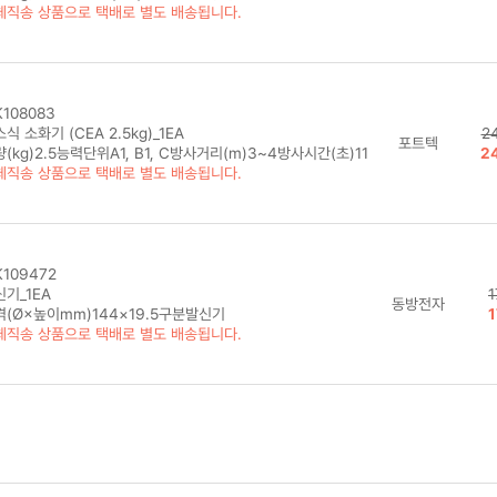
체직송 상품으로 택배로 별도 배송됩니다.
108083
식 소화기 (CEA 2.5kg)_1EA
2
포트텍
(kg)2.5능력단위A1, B1, C방사거리(m)3~4방사시간(초)11
2
체직송 상품으로 택배로 별도 배송됩니다.
109472
기_1EA
1
동방전자
격(Ø×높이mm)144×19.5구분발신기
1
체직송 상품으로 택배로 별도 배송됩니다.