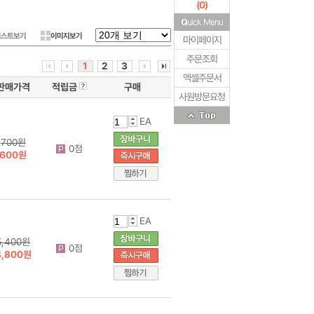
(
0
)
리스트보기
이미지보기
마이페이지
주문조회
1
2
3
엑셀주문서
판매가격
적립금
구매
사원방문요청
EA
700원
0점
600원
EA
5,400원
0점
4,800원