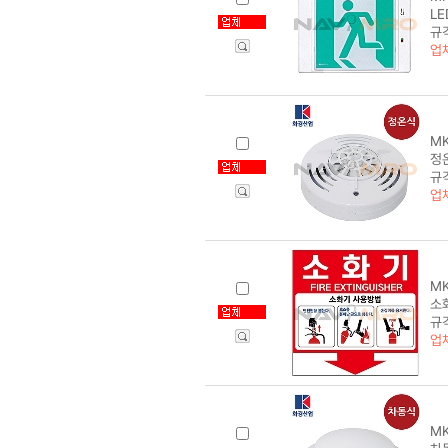
LE
규
업
MK
정온
규
업
MK
소화
규격
업
MK