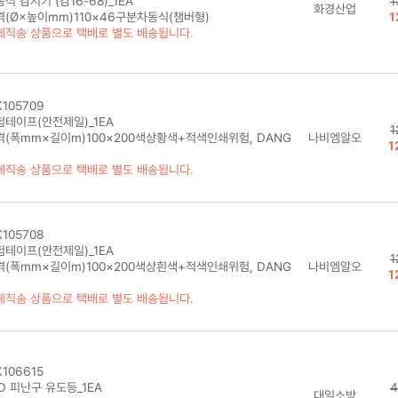
식 감지기 (감16-68)_1EA
1
화경산업
격(Ø×높이mm)110×46구분차동식(챔버형)
1
체직송 상품으로 택배로 별도 배송됩니다.
105709
험테이프(안전제일)_1EA
1
격(폭mm×길이m)100×200색상황색+적색인쇄위험, DANG
나비엠알오
1
체직송 상품으로 택배로 별도 배송됩니다.
105708
험테이프(안전제일)_1EA
1
격(폭mm×길이m)100×200색상흰색+적색인쇄위험, DANG
나비엠알오
1
체직송 상품으로 택배로 별도 배송됩니다.
106615
D 피난구 유도등_1EA
4
대일소방