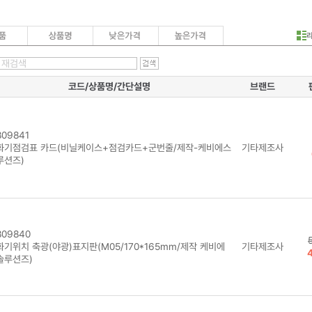
코드/상품명/간단설명
브랜드
09841
화기점검표 카드(비닐케이스+점검카드+군번줄/제작-케비에스
기타제조사
루션즈)
09840
화기위치 축광(야광)표지판(M05/170*165mm/제작 케비에
기타제조사
솔루션즈)