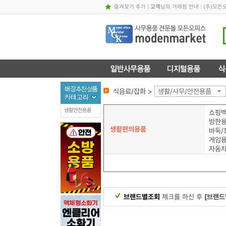
즐겨찾기 추가
|
고객
님의 거래점 안내 : (주)
식음료/잡화 >
생활/사무/안전용품
생활안전용품
쇼핑백
방한
생활편의용품
바둑/
게임
자동
브랜드별조회
체크를 하신 후
[브랜드