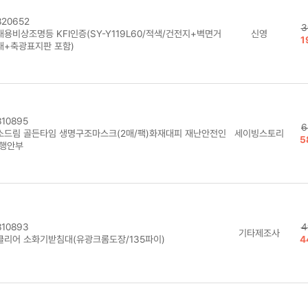
20652
3
대용비상조명등 KFI인증(SY-Y119L60/적색/건전지+벽면거
신영
1
대+축광표지판 포함)
10895
6
소드림 골든타임 생명구조마스크(2매/팩)화재대피 재난안전인
세이빙스토리
5
 행안부
10893
4
기타제조사
클리어 소화기받침대(유광크롬도장/135파이)
4