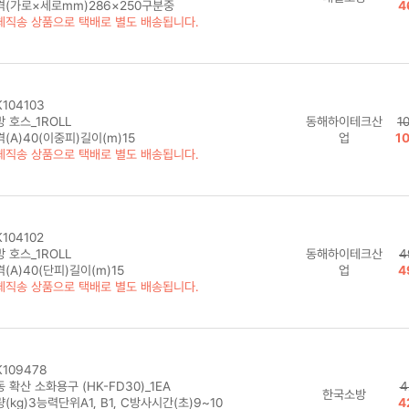
격(가로×세로mm)286×250구분중
4
체직송 상품으로 택배로 별도 배송됩니다.
104103
 호스_1ROLL
동해하이테크산
1
(A)40(이중피)길이(m)15
업
1
체직송 상품으로 택배로 별도 배송됩니다.
104102
 호스_1ROLL
동해하이테크산
4
(A)40(단피)길이(m)15
업
4
체직송 상품으로 택배로 별도 배송됩니다.
109478
 확산 소화용구 (HK-FD30)_1EA
4
한국소방
(kg)3능력단위A1, B1, C방사시간(초)9~10
4