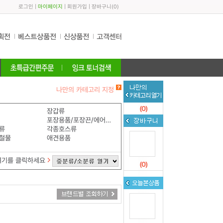
로그인
|
마이페이지
|
회원가입
|
장바구니
(
0
)
나만의 카테고리 지정
(
0
)
장갑류
포장용품/포장끈/에어쿠션
류
각종호스류
철물
애견용품
여기를 클릭하세요
(
0
)