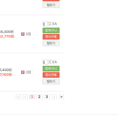
EA
45,300원
0점
42,770원
EA
7,400원
0점
7,160원
1
2
3