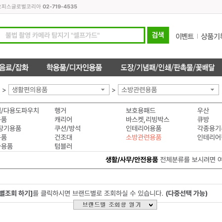
모든오피스글로벌코리아
02-719-4535
>
생활편의용품
>
소방관련용품
/다용도파우치
행거
보호용패드
우산
용품
캐리어
바스켓,리빙박스
큐방
장기용품
쿠션/방석
인테리어용품
각종용기
용품
건조대
소방관련용품
인테리어
차용품
텀블러
생활/사무/안전용품
전체분류를 보시려면 
별조회 하기]
를 클릭하시면 브랜드별로 조회하실 수 있습니다.
(다중선택 가능)