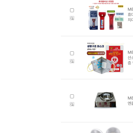
M8
휴
치
M8
산
증
M8
엔