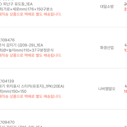
D 피난구 유도등_1EA
2
대일소방
격(가로×세로mm)176×150구분소
2
체직송 상품으로 택배로 별도 배송됩니다.
109476
식 감지기 (감09-29)_1EA
1
화경산업
격(Ø×높이mm)110×37구분정온식
1
체직송 상품으로 택배로 별도 배송됩니다.
104139
기 위치표시 스티커(유포지)_1PK(20EA)
1
나비엠알오
(mm)150×150
1
체직송 상품으로 택배로 별도 배송됩니다.
109470