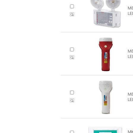
M8
L
M8
LE
M8
LE
MK