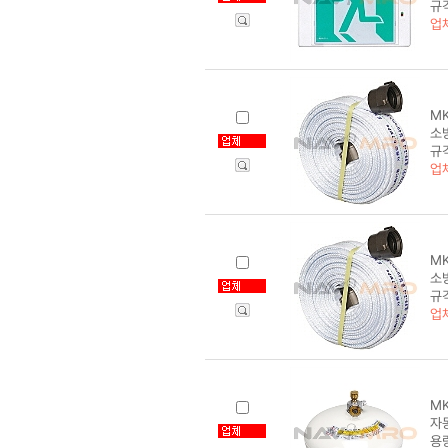
규
업
MK
소방
규격
업
MK
소방
규격
업
MK
자동
용량