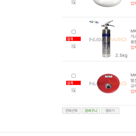
업
MK
가스
용량
업
MK
발신
규
업