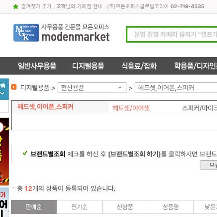
즐겨찾기 추가
|
고객
님의 거래점 안내 : (주)모든오피스글로벌코리아
02-719-4535
디지털용품 >
전산용품
>
헤드셋,이어폰,스피커
헤드셋,이어폰,스피커
헤드셋/이어셋
스피커/마이
브랜드별조회
체크를 하신 후
[브랜드별조회 하기]
를 클릭하시면 브랜드
총
12
개의 상품이 등록되어 있습니다.