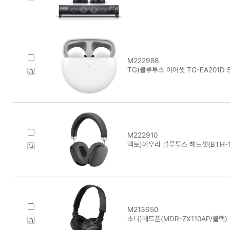
M222988
TG)블루투스 이어셋 TG-EA201D 50
M222910
엑토)아우라 블루투스 헤드셋(BTH-1
M213650
소니)헤드폰(MDR-ZX110AP/블랙)