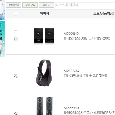
이미지
코드/상품명/
M222912
플레오맥스)USB 스피커(S-200)
M213634
TGIC)헤드셋(TGH-DJ1/블랙)
M222918
플레오맥스)사운드바 스피커(PBS-Z1