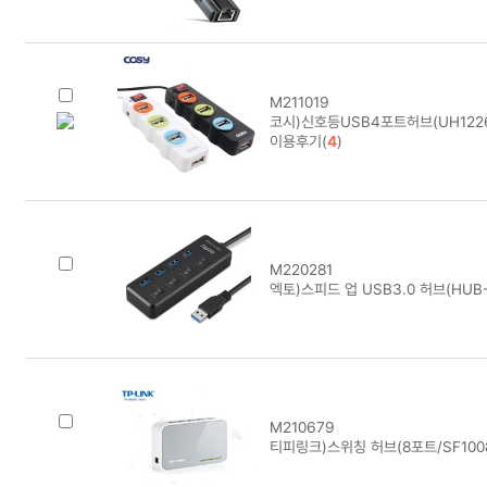
M211019
코시)신호등USB4포트허브(UH122
이용후기(
4
)
M220281
엑토)스피드 업 USB3.0 허브(HUB
M210679
티피링크)스위칭 허브(8포트/SF100