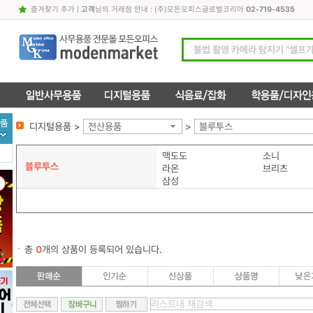
즐겨찾기 추가
|
고객
님의 거래점 안내 : (주)모든오피스글로벌코리아
02-719-4535
디지털용품 >
전산용품
>
블루투스
맥도도
소니
블루투스
라온
브리츠
삼성
총
0
개의 상품이 등록되어 있습니다.