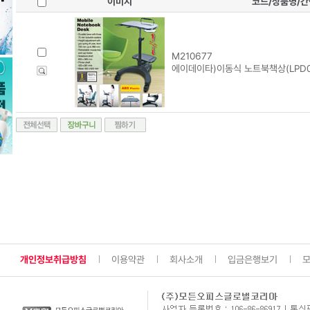
이미지
코드/상품명/
M210677
에이데이타)이동식 노트북책상(LPD0
개인정보취급방침
이용약관
회사소개
입금은행보기