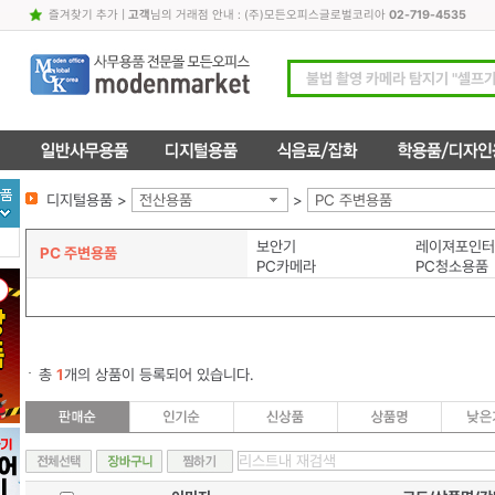
즐겨찾기 추가
|
고객
님의 거래점 안내 : (주)모든오피스글로벌코리아
02-719-4535
디지털용품 >
전산용품
>
PC 주변용품
보안기
레이져포인터
PC 주변용품
PC카메라
PC청소용품
총
1
개의 상품이 등록되어 있습니다.