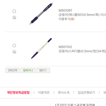
M501091
ⓓ동아)애니볼501(0.5mm/흑)-다스
이용후기(
6
)
M501102
ⓓ동아)스피디볼(0.5mm/청/24개입
개인정보취급방침
이용약관
회사소개
입금은행보기