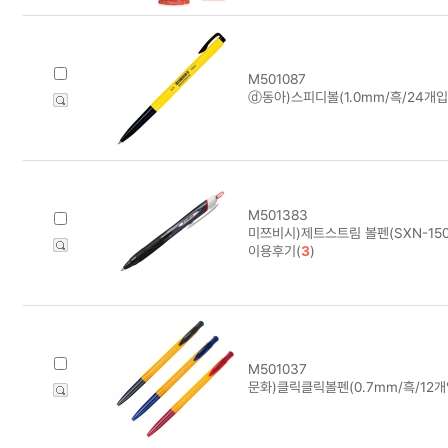
M501087
ⓓ동아)스피디볼(1.0mm/흑/24개입
M501383
미쯔비시)제트스트림 볼펜(SXN-150/
이용후기(
3
)
M501037
문화)클릭클릭볼펜(0.7mm/흑/12개