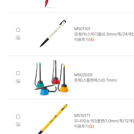
M501101
ⓓ동아)스피디볼(0.5mm/흑/24개입
이용후기(
4
)
M502029
문화)스톱펜에스(0.7mm)
M510171
모나미)뉴153볼펜(1.0mm/흑/12개입
이용후기(
2
)