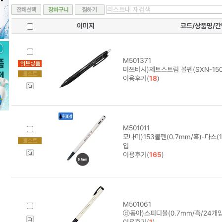
이미지
코드/상품명/
M501371
미쯔비시)제트스트림 볼펜(SXN-150/
이용후기(
18
)
M501011
모나미)153볼펜(0.7mm/흑)-다스(12
입
이용후기(
165
)
M501061
ⓓ동아)스피디볼(0.7mm/흑/24개입
이용후기(
1
)