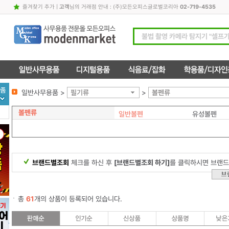
즐겨찾기 추가
|
고객
님의 거래점 안내 : (주)모든오피스글로벌코리아
02-719-4535
일반사무용품 >
필기류
>
볼펜류
볼펜류
일반볼펜
유성볼펜
브랜드별조회
체크를 하신 후
[브랜드별조회 하기]
를 클릭하시면 브랜드
총
61
개의 상품이 등록되어 있습니다.