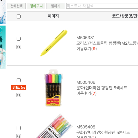
이미지
코드/상품명/
M505381
모리스)저스트클릭 형광펜(M2/노랑)
이용후기(
9
)
M505406
문화)언더라인 형광펜 5색세트
이용후기(
7
)
M505408
문화)언더라인S 형광펜 5본세트
이용후기(
1
)