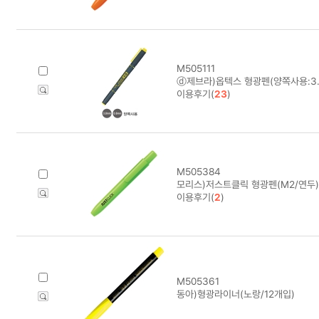
M505111
ⓓ제브라)옵텍스 형광펜(양쪽사용:3.
이용후기(
23
)
M505384
모리스)저스트클릭 형광펜(M2/연두)
이용후기(
2
)
M505361
동아)형광라이너(노랑/12개입)