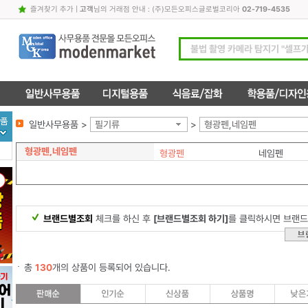
즐겨찾기 추가
|
고객
님의 거래점 안내 : (주)모든오피스글로벌코리아
02-719-4535
일반사무용품 >
필기류
>
형광펜,네임펜
형광펜,네임펜
형광펜
네임펜
브랜드별조회
체크를 하신 후
[브랜드별조회 하기]
를 클릭하시면 브랜드
총
130
개의 상품이 등록되어 있습니다.