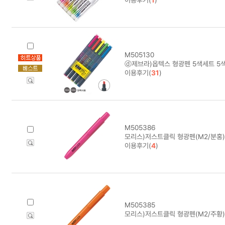
M505130
ⓓ제브라)옵텍스 형광펜 5색세트 5
이용후기(
31
)
M505386
모리스)저스트클릭 형광펜(M2/분홍)
이용후기(
4
)
M505385
모리스)저스트클릭 형광펜(M2/주황)