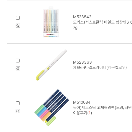
M523542
모리스)저스트클릭 마일드 형광펜S 6색세트
7g
M523363
제브라)마일드라이너(레몬옐로우)
M510084
동아)제트스틱 고체형광펜(노랑/타원
이용후기(
1
)