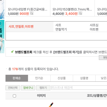
모나미)네임펜 F(중간글씨용(0.5~1.0mm/흑)
모나미)153볼펜(0.7mm/흑)-다스(12개입)
모나미)
1,000원
900원
4,800원
3,400원
1,000
샤프
샤프심
샤프,연필류,아트펜
연필깍기
아트펜
브랜드별조회
체크를 하신 후
[브랜드별조회 하기]
를 클릭하시면 브랜드
총
178
개의 상품이 등록되어 있습니다.
이미지
코드/상품명/