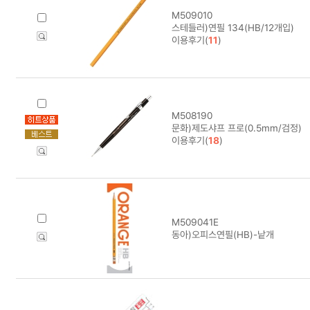
M509010
스테들러)연필 134(HB/12개입)
이용후기(
11
)
M508190
문화)제도샤프 프로(0.5mm/검정)
이용후기(
18
)
M509041E
동아)오피스연필(HB)-낱개