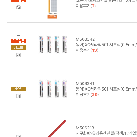
ⓓ동아)오피스연필(B)-다스(12개입)
이용후기(
7
)
M508342
동아)XQ세라믹501 샤프심(0.5mm/
이용후기(
13
)
M508341
동아)XQ세라믹501 샤프심(0.5mm/
이용후기(
26
)
M506213
지구화학)유리용색연필(적색/12개입