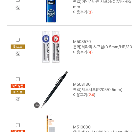
펜텔)아인슈타인 샤프심(C275-HB/4
mm
이용후기(
3
)
M508570
문화)세라믹 샤프심(0.5mm/HB/30
이용후기(
4
)
M508130
펜텔)제도샤프(P205/0.5mm)
이용후기(
24
)
M510030