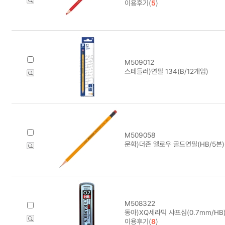
이용후기(
5
)
M509012
스테들러)연필 134(B/12개입)
M509058
문화)더존 엘로우 골드연필(HB/5본)
M508322
동아)XQ세라믹 샤프심(0.7mm/HB
이용후기(
8
)