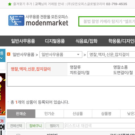
즐겨찾기 추가
|
고객
님의 거래점 안내 : (주)모든오피스글로벌코리아
02-719-4535
일반사무용품 >
일반사무용품
>
명찰,액자,신문,잡지걸이
명찰류
명찰소품
명찰,액자,신문,잡지걸이
챠트걸이/철
도면걸이/철
총
1
개의 상품이 등록되어 있습니다.