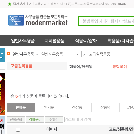
즐겨찾기 추가
|
고객
님의 거래점 안내 : (주)모든오피스글로벌코리아
02-719-4535
일반사무용품 >
일반사무용품
>
고급원목용품
고급원목용품
펜꽂이/연필통
명함꽂이
총
6
개의 상품이 등록되어 있습니다.
이미지
코드/상품명/