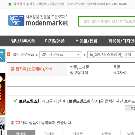
즐겨찾기 추가
|
고객
님의 거래점 안내 : (주)모든오피스글로벌코리아
02-719-4535
일반사무용품 >
일반사무용품
>
풀,접착제(스프레이),자석
딱풀,고체풀
물풀
풀,접착제(스프레이),자석
장구형자석
ND자석
브랜드별조회
체크를 하신 후
[브랜드별조회 하기]
를 클릭하시면 브랜드
총
73
개의 상품이 등록되어 있습니다.