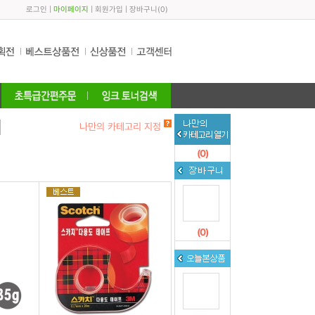
로그인
|
마이페이지
|
회원가입
|
장바구니
(
0
)
나만의 카테고리 지정
(
0
)
(
0
)