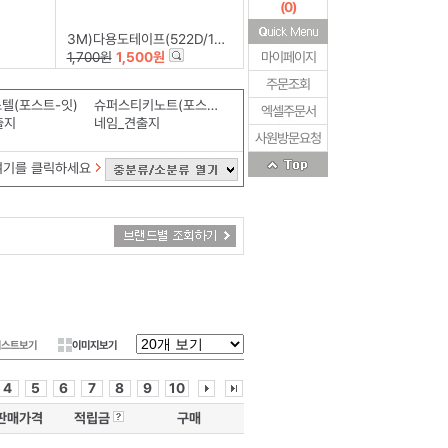
(
0
)
3M)다용도테이프(522D/12mm*20m)
1,700원
1,500원
마이페이지
주문조회
텔(포스트-잇)
슈퍼스티키노트(포스트-잇)
엑셀주문서
출지
네임_견출지
사원방문요청
여기를 클릭하세요
리스트보기
이미지보기
4
5
6
7
8
9
10
판매가격
적립금
구매