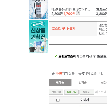
바르네)수정테이프(BCT-1158)
3M)포스트-잇 플래
2,200원
1,700원
3,800
일반형
포스트_잇, 견출지
보호_
브랜드별조회
체크를 하신 후
[브랜드
총
446
개의 상품이 등록되어 있습니다.
이미지