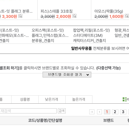
그 분류용(필름/683-5KP/44*12mm)
피스)스테플 33호침
아모스)딱풀(35g)
원
3,300원
3,300원
2,600원
2,000원
1,600원
(포스트-잇)
오피스팩(포스트-잇)
팝업팩,리필(포스트-잇)
형광,파스
팩스,전화메모(포스트-잇)
플래그,인덱스탭(포스트-잇)
스터디메이트(3M)
일반_견
견출지
분류용_견출지
캐릭터스티커_견출지
일반사무용품
전체분류를 보시려면 
별조회 하기]
를 클릭하시면 브랜드별로 조회하실 수 있습니다.
(다중선택 가능)
1
2
3
코드/상품명/간단설명
브랜드