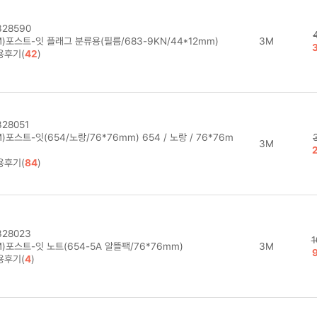
28590
)포스트-잇 플래그 분류용(필름/683-9KN/44*12mm)
3M
용후기(
42
)
28051
)포스트-잇(654/노랑/76*76mm) 654 / 노랑 / 76*76m
3M
용후기(
84
)
28023
1
)포스트-잇 노트(654-5A 알뜰팩/76*76mm)
3M
용후기(
4
)