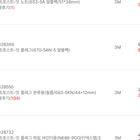
)포스트-잇 노트(653-5A 알뜰팩/51*38mm)
3M
용후기(
1
)
28366
3M
)포스트-잇 플래그(670-5AN-5 알뜰팩)
28550
)포스트-잇 플래그 분류용(필름/683-5KN/44*12mm)
3M
용후기(
104
)
28732
M)포스트-잇 플래그 파일,바인더용(N686-PGO/인덱스탭/3
3M