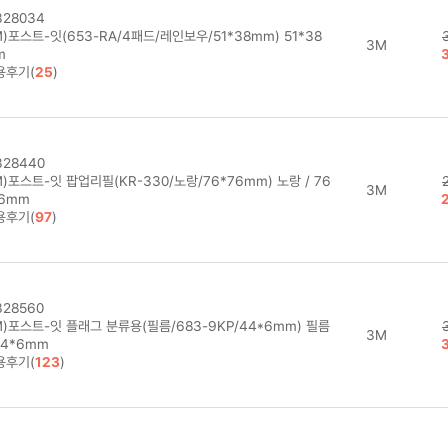
28034
)포스트-잇(653-RA/4패드/레인보우/51*38mm) 51*38
3M
m
용후기(
25
)
28440
)포스트-잇 팝업리필(KR-330/노랑/76*76mm) 노랑 / 76
3M
76mm
용후기(
97
)
28560
)포스트-잇 플래그 분류용(필름/683-9KP/44*6mm) 필름
3M
44*6mm
용후기(
123
)