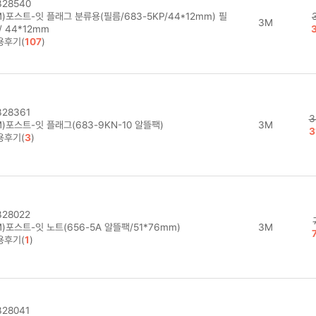
28540
)포스트-잇 플래그 분류용(필름/683-5KP/44*12mm) 필
3M
/ 44*12mm
용후기(
107
)
28361
3
)포스트-잇 플래그(683-9KN-10 알뜰팩)
3M
3
용후기(
3
)
28022
)포스트-잇 노트(656-5A 알뜰팩/51*76mm)
3M
용후기(
1
)
28041