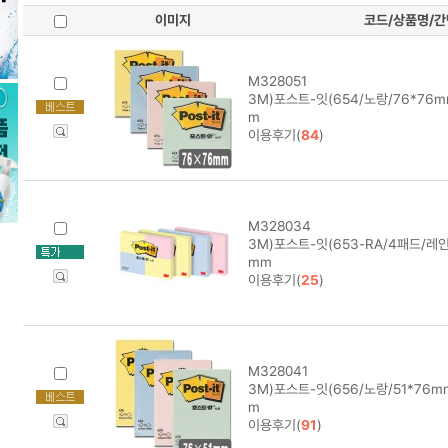
이미지
코드/상품명/
M328051
3M)포스트-잇(654/노랑/76*76mm)
m
이용후기(
84
)
M328034
3M)포스트-잇(653-RA/4패드/레인
mm
이용후기(
25
)
M328041
3M)포스트-잇(656/노랑/51*76mm)
m
이용후기(
91
)