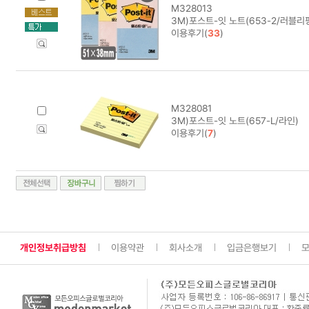
M328013
3M)포스트-잇 노트(653-2/러블리
이용후기(
33
)
M328081
3M)포스트-잇 노트(657-L/라인)
이용후기(
7
)
개인정보취급방침
이용약관
회사소개
입금은행보기