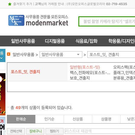
즐겨찾기 추가
|
고객
님의 거래점 안내 : (주)모든오피스글로벌코리아
02-719-4535
일반사무용품 >
일반사무용품
>
포스트_잇, 견출지
일반형(포스트-잇)
오피스팩(포스
포스트_잇, 견출지
팩스,전화메모(포스트-잇)
보호_견출지
분류용_견출
총
49
개의 상품이 등록되어 있습니다.