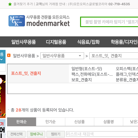
즐겨찾기 추가
|
고객
님의 거래점 안내 : (주)모든오피스글로벌코리아
02-719-4535
일반사무용품 >
일반사무용품
>
포스트_잇, 견출지
일반형(포스트-잇)
오피스팩(포스
포스트_잇, 견출지
팩스,전화메모(포스트-잇)
보호_견출지
분류용_견출
총
28
개의 상품이 등록되어 있습니다.