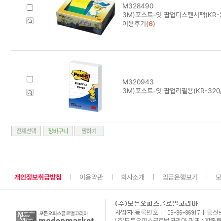
M328490
3M)포스트-잇 팝업디스펜서팩(KR-2
이용후기(
6
)
M320943
3M)포스트-잇 팝업리필용(KR-32
개인정보취급방침
이용약관
회사소개
입금은행보기