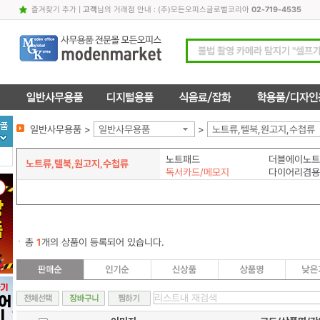
즐겨찾기 추가
|
고객
님의 거래점 안내 : (주)모든오피스글로벌코리아
02-719-4535
일반사무용품 >
일반사무용품
>
노트류,텔북,원고지,수첩류
노트패드
더블에이노트
노트류,텔북,원고지,수첩류
독서카드/메모지
다이어리겸용
총
1
개의 상품이 등록되어 있습니다.