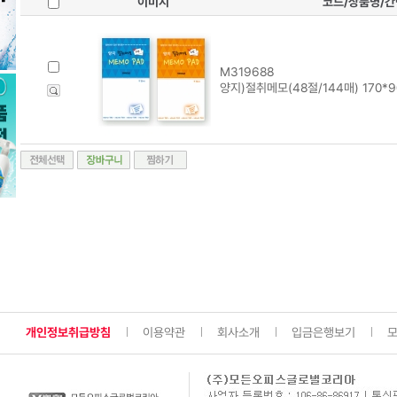
이미지
코드/상품명/
M319688
양지)절취메모(48절/144매) 170*
개인정보취급방침
이용약관
회사소개
입금은행보기