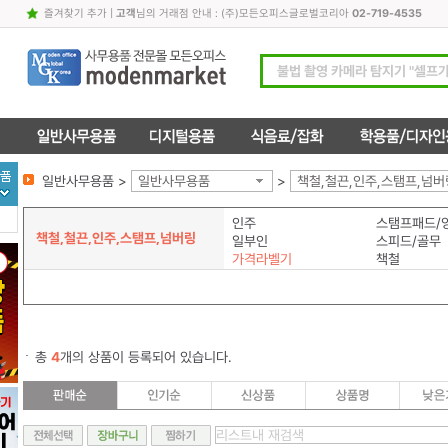
즐겨찾기 추가
|
고객
님의 거래점 안내 : (주)모든오피스글로벌코리아
02-719-4535
일반사무용품 >
일반사무용품
>
책철,철끈,인주,스탬프,넘버
인주
스탬프패드/
책철,철끈,인주,스탬프,넘버링
일부인
스피드/골무
가격라벨기
책철
총
4
개의 상품이 등록되어 있습니다.