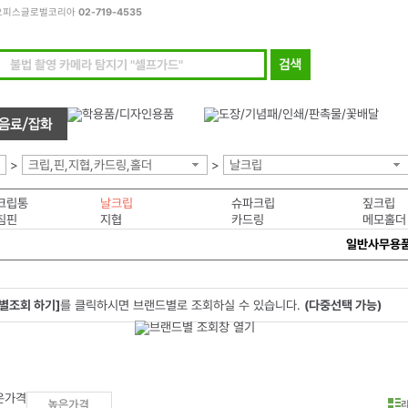
모든오피스글로벌코리아
02-719-4535
>
크립,핀,지협,카드링,홀더
>
날크립
크립통
날크립
슈파크립
짚크립
침핀
지협
카드링
메모홀더
일반사무용
별조회 하기]
를 클릭하시면 브랜드별로 조회하실 수 있습니다.
(다중선택 가능)