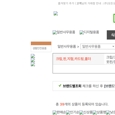
즐겨찾기 추가
|
고객
님의 거래점 안내 : (주)
일반사무용품 >
일반사무용품
생활안전용품
크립/
크립,핀,지협,카드링,홀더
옷핀/
브랜드별조회
체크를 하신 후
[브랜드
총
39
개의 상품이 등록되어 있습니다.