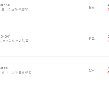
04171
신)파워크립퍼(중)
화신
용후기(
5
)
10556
판교
리오)나이스러(쿠로미)
04041
판교
교)날크립날(스마일/중)