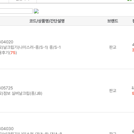
코드/상품명/간단설명
브랜드
04020
)날크립기(나이스러-중/S-1) 중/S-1
판교
용후기(
75
)
05725
1
판교
교)점보 실버날크립(중/JB)
04030