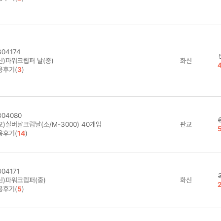
04061
)실버날크립날(킹/K-4000)
판교
용후기(
2
)
04174
신)파워크립퍼 날(중)
화신
용후기(
3
)
04080
교)실버날크립날(소/M-3000) 40개입
판교
용후기(
14
)