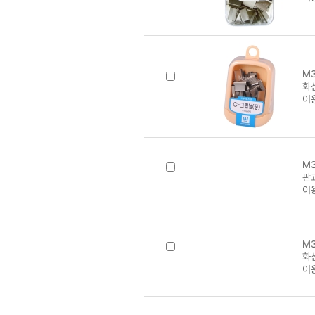
M3
판교
이
M3
화
이
M3
판
이