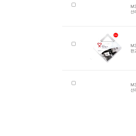
M3
화
이
M3
산
M3
판