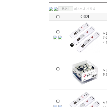
이미지
M3
판교
이
M3
판
M3