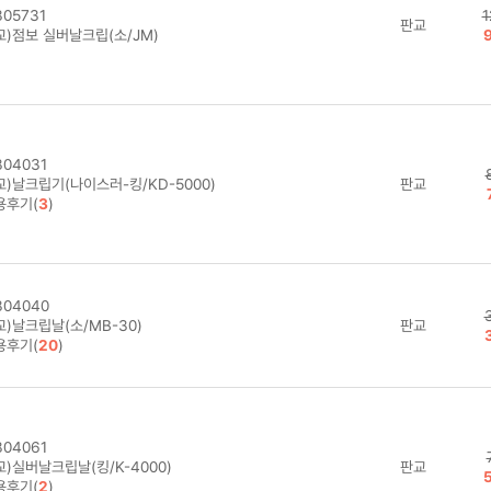
05731
1
판교
교)점보 실버날크립(소/JM)
04031
교)날크립기(나이스러-킹/KD-5000)
판교
용후기(
3
)
04040
)날크립날(소/MB-30)
판교
용후기(
20
)