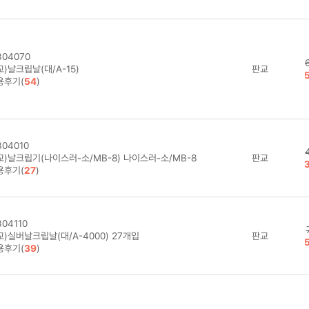
용후기(
76
)
04070
)날크립날(대/A-15)
판교
용후기(
54
)
04010
교)날크립기(나이스러-소/MB-8) 나이스러-소/MB-8
판교
용후기(
27
)
04110
)실버날크립날(대/A-4000) 27개입
판교
용후기(
39
)