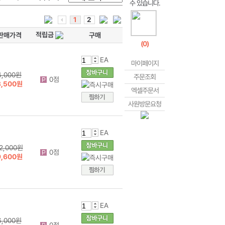
1
2
적립금
판매가격
구매
(
0
)
EA
마이페이지
4,000원
주문조회
0점
3,500원
엑셀주문서
사원방문요청
EA
2,000원
0점
9,600원
EA
6,000원