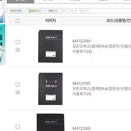
이미지
코드/상품명/
M412394
모든오피스)결재판A4(창문무/신형/
이용후기(
3
)
M412395
모든오피스)결재판A4(창문유/신형/
이용후기(
1
)
M412399