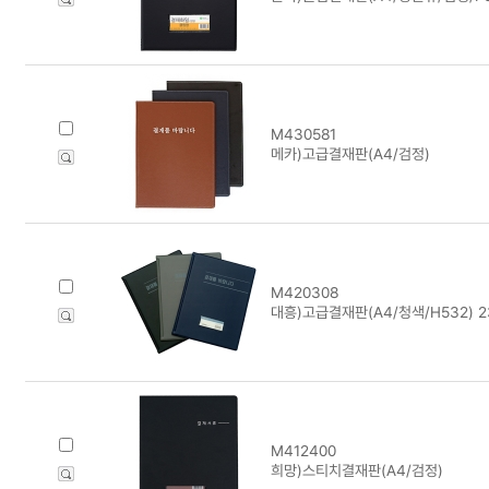
M430581
메카)고급결재판(A4/검정)
M420308
대흥)고급결재판(A4/청색/H532) 2
M412400
희망)스티치결재판(A4/검정)