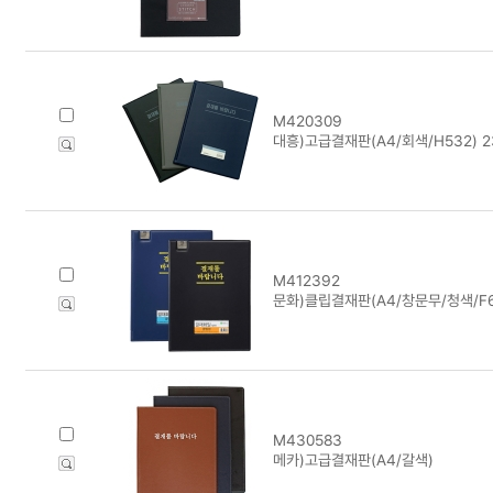
M420309
대흥)고급결재판(A4/회색/H532) 2
M412392
문화)클립결재판(A4/창문무/청색/F6
M430583
메카)고급결재판(A4/갈색)