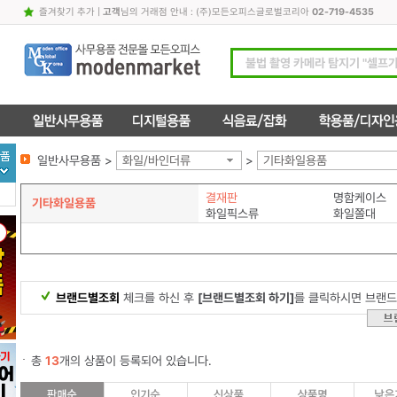
즐겨찾기 추가
|
고객
님의 거래점 안내 : (주)모든오피스글로벌코리아
02-719-4535
일반사무용품 >
화일/바인더류
>
기타화일용품
결재판
명함케이스
기타화일용품
화일픽스류
화일쫄대
브랜드별조회
체크를 하신 후
[브랜드별조회 하기]
를 클릭하시면 브랜드
총
13
개의 상품이 등록되어 있습니다.