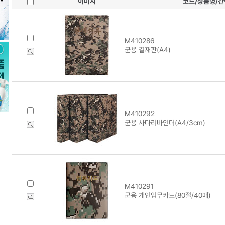
이미지
코드/상품명/
M410286
군용 결재판(A4)
M410292
군용 사다리바인더(A4/3cm)
M410291
군용 개인임무카드(80절/40매)