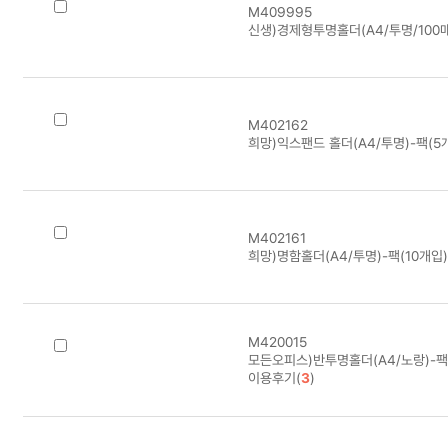
M409995
신생)경제형투명홀더(A4/투명/100
M402162
희망)익스팬드 홀더(A4/투명)-팩(5
M402161
희망)명함홀더(A4/투명)-팩(10개입)
M420015
모든오피스)반투명홀더(A4/노랑)-팩(
이용후기(
3
)