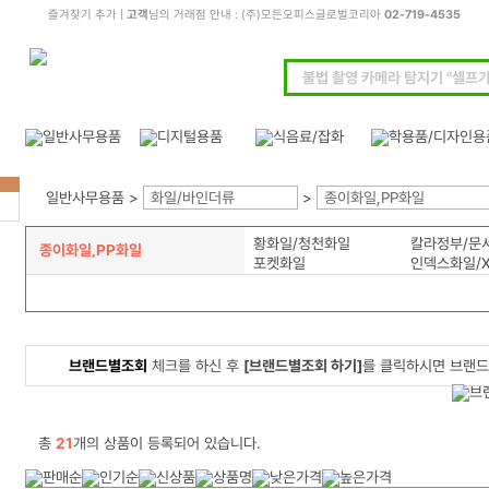
즐겨찾기 추가
|
고객
님의 거래점 안내 : (주)모든오피스글로벌코리아
02-719-4535
일반사무용품 >
화일/바인더류
>
종이화일,PP화일
황화일/청천화일
종이화일,PP화일
포켓화일
인덱스화일/
브랜드별조회
체크를 하신 후
[브랜드별조회 하기]
를 클릭하시면 브랜드
총
21
개의 상품이 등록되어 있습니다.