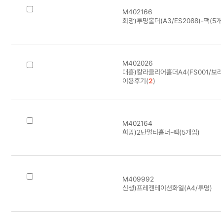
M402166
희망)투명홀더(A3/ES2088)-팩(5개
M402026
대흥)칼라클리어홀더A4(FS001/보라
이용후기(
2
)
M402164
희망)2단멀티홀더-팩(5개입)
M409992
신생)프레젠테이션화일(A4/투명)