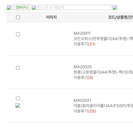
이미지
코드/상품명/
M420011
모든오피스)반투명홀더(A4/투명)-팩(
이용후기(
21
)
M420025
현풍)고투명홀더(A4/투명)-팩(10개
이용후기(
8
)
M402021
대흥)칼라클리어홀더A4(FS001/투명
이용후기(
25
)