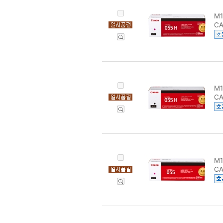
M1
CA
M1
CA
M1
C