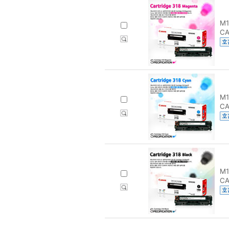
M1
CA
M1
CA
M1
CA