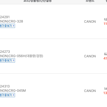
코드/상품명/간단설명
브랜드
24291
1
NON)CRG-328
CANON
1
24273
5
NON)CRG-056H(대용량/검정)
CANON
4
24313
1
NON)CRG-045M
CANON
1