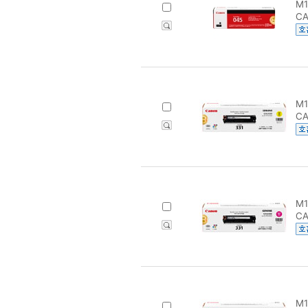
M1
CA
M1
CA
M1
CA
M1