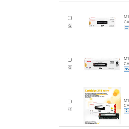
M1
CA
M1
CA
M1
CA