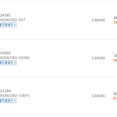
24587
1
NON)CRG-337
CANON
1
14569
1
NON)CRG-331(B)
CANON
1
24284
2
NON)CRG-318(Y)
CANON
2