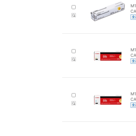
M1
CA
M1
CA
M1
CA