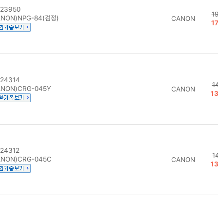
23950
1
NON)NPG-84(검정)
CANON
1
24314
1
NON)CRG-045Y
CANON
1
24312
1
NON)CRG-045C
CANON
1