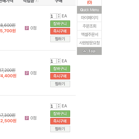
판매가격
적립금
구매
(
0
)
EA
마이페이지
28,600원
주문조회
0점
15,700원
엑셀주문서
사원방문요청
EA
27,200원
0점
74,400원
EA
47,300원
0점
32,500원