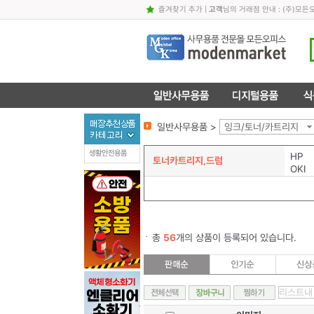
즐겨찾기 추가
|
고객
님의 거래점 안내 : (주)
일반사무용품 >
잉크/토너/카트리지
생활안전용품
HP
토너카트리지,드럼
OKI
총
56
개의 상품이 등록되어 있습니다.