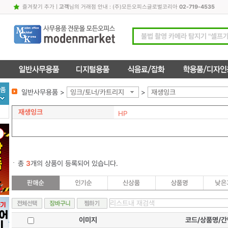
즐겨찾기 추가
|
고객
님의 거래점 안내 : (주)모든오피스글로벌코리아
02-719-4535
일반사무용품 >
잉크/토너/카트리지
>
재생잉크
재생잉크
HP
총
3
개의 상품이 등록되어 있습니다.
이미지
코드/상품명/