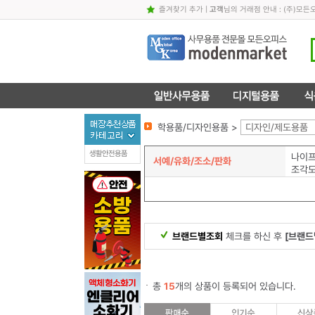
즐겨찾기 추가
|
고객
님의 거래점 안내 : (주)
학용품/디자인용품 >
디자인/제도용품
생활안전용품
나이
서예/유화/조소/판화
조각
브랜드별조회
체크를 하신 후
[브랜드
총
15
개의 상품이 등록되어 있습니다.