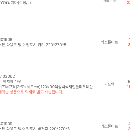
YO)앞치마(검정/L)
2
01908
키스톤아트
톤 다용도 방수 팔토시 카키 220*270*5
103062
 앞치마_1EA
1
가드맨
이즈M규격(가로×세로cm)120×90색상백색재질폴리우레탄
1
체직송 상품으로 택배로 별도 배송됩니다.
01909
키스톤아트
톤 다용도 방수 팔토시 버건디 220*270*5