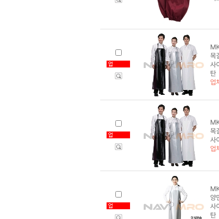
MK
목
사
탄
업
MK
목
사
업
MK
양면
사
탄