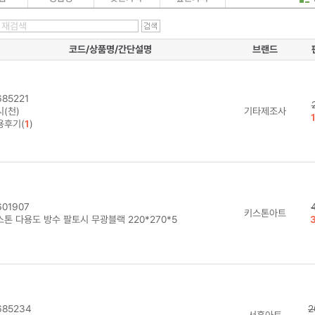
코드/상품명/간단설명
브랜드
85221
(천)
기타제조사
용후기(
1
)
01907
키스톤아트
스톤 다용도 방수 팔토시 무광블랙 220*270*5
85234
2
서흥아트