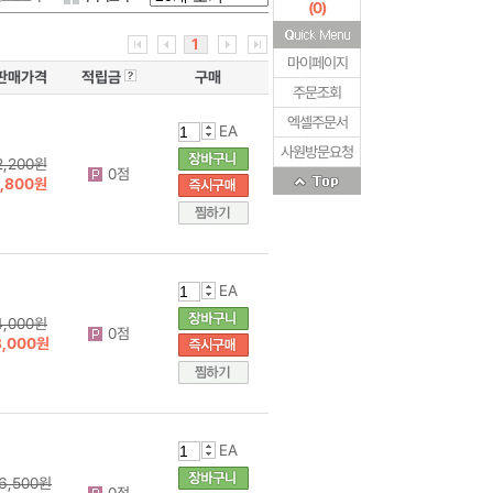
(
0
)
1
마이페이지
판매가격
적립금
구매
주문조회
엑셀주문서
EA
사원방문요청
2,200원
0점
1,800원
EA
4,000원
0점
3,000원
EA
6,500원
0점