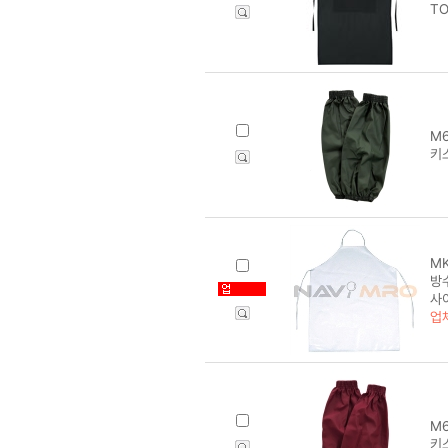
TO
M6
키스
MK
방수
사
업
M6
키스