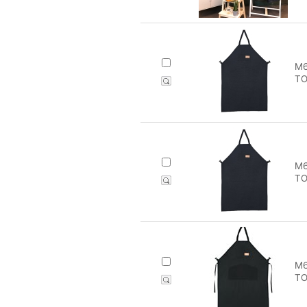
M6
TO
M6
TO
M6
TO