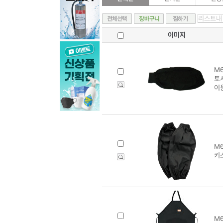
이미지
M6
토시
이
M6
키
M6