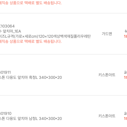
체직송 상품으로 택배로 별도 배송됩니다.
103064
 앞치마_1EA
1
가드맨
이즈L규격(가로×세로cm)120×120색상백색재질폴리우레탄
1
체직송 상품으로 택배로 별도 배송됩니다.
01911
2
키스톤아트
톤 다용도 앞치마 흑청L 340*300*20
1
01910
2
키스톤아트
톤 다용도 앞치마 남청L 340*300*20
1