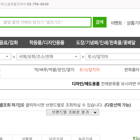
모든오피스글로벌코리아
02-719-4535
>
서예/유화/조소/판화
>
토시/앞치마
프
먹/벼루/먹물/문진/깔지
토시/앞치마
판화롤러
도
디자인/제도용품
전체분류를 보시려면 
별조회 하기]
를 클릭하시면 브랜드별로 조회하실 수 있습니다.
(다중선택 가능)