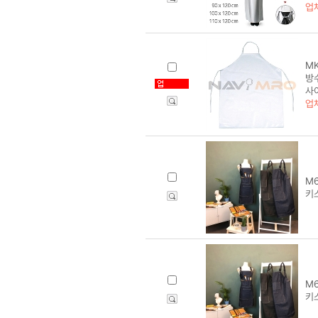
업
MK
방수
사
업
M6
키스
M6
키스