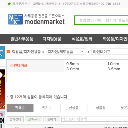
즐겨찾기 추가
|
고객
님의 거래점 안내 : (주)모든오피스글로벌코리아
02-719-4535
학용품/디자인용품 >
디자인/제도용품
>
라인테이프
0.5mm
1.0mm
라인테이프
3.0mm
3.5mm
총
12
개의 상품이 등록되어 있습니다.