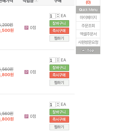
판매가격
적립금
구매
(
0
)
EA
마이페이지
4,200원
주문조회
0점
3,500원
엑셀주문서
사원방문요청
EA
4,560원
0점
3,800원
EA
4,560원
0점
3,800원