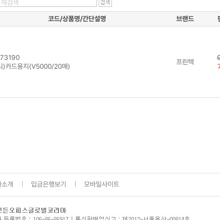
코드/상품명/간단설명
브랜드
73190
프린텍
)카드용지(V5000/20매)
사소개
입금은행보기
모바일사이트