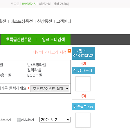
로그인
|
마이페이지
|
회원가입
|
장바구니
(
0
)
나만의 카테고리 지정
(
0
)
벨
반/투명라벨
칼라라벨
D용라벨
ECO라벨
여기를 클릭하세요
(
0
)
리스트보기
이미지보기