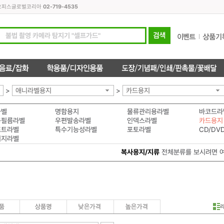
모든오피스글로벌코리아
02-719-4535
>
애니라벨용지
>
카드용지
라벨
명함용지
물류관리용라벨
바코드라
용필름라벨
우편발송라벨
인덱스라벨
카드용지
프트라벨
특수기능성라벨
포토라벨
CD/DV
이지라벨
복사용지/지류
전체분류를 보시려면 