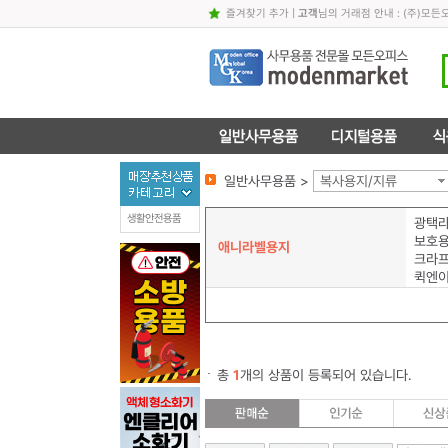
즐겨찾기 추가
|
고객
님의 거래점 안내 : (주)
일반사무용품 >
복사용지/지류
생활안전용품
광택
보호
애니라벨용지
크라
퀵엔
총
1
개의 상품이 등록되어 있습니다.