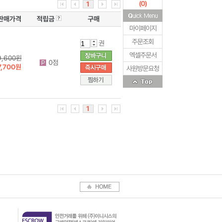
(
0
)
1
판매가격
적립금
구매
마이페이지
주문조회
권
엑셀주문서
9,600원
0점
7,700원
사원방문요청
1