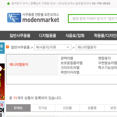
즐겨찾기 추가
|
고객
님의 거래점 안내 : (주)모든오피스글로벌코리아
02-719-4535
일반사무용품 >
복사용지/지류
>
애니라벨용지
광택라벨
명함용지
보호용필름라벨
우편발송라벨
애니라벨용지
크라프트라벨
특수기능성라
퀵엔이지라벨
총
11
개의 상품이 등록되어 있습니다.