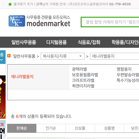
즐겨찾기 추가
|
고객
님의 거래점 안내 : (주)모든오피스글로벌코리아
02-719-4535
일반사무용품 >
복사용지/지류
>
애니라벨용지
광택라벨
명함용지
보호용필름라벨
우편발송라벨
애니라벨용지
크라프트라벨
특수기능성라
퀵엔이지라벨
총
6
개의 상품이 등록되어 있습니다.