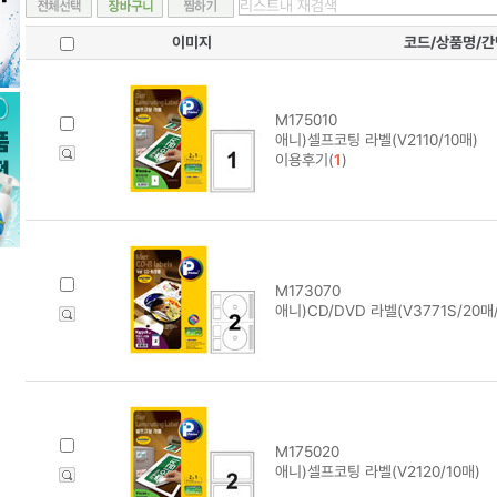
이미지
코드/상품명/
M175010
애니)셀프코팅 라벨(V2110/10매)
이용후기(
1
)
M173070
애니)CD/DVD 라벨(V3771S/20
M175020
애니)셀프코팅 라벨(V2120/10매)