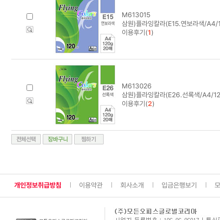
M613015
삼원)플라잉칼라(E15.연보라색/A4/1
이용후기(
1
)
M613026
삼원)플라잉칼라(E26.선록색/A4/12
이용후기(
2
)
개인정보취급방침
이용약관
회사소개
입금은행보기