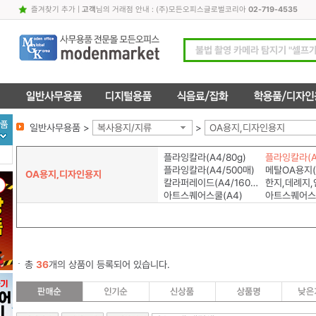
즐겨찾기 추가
|
고객
님의 거래점 안내 : (주)모든오피스글로벌코리아
02-719-4535
일반사무용품 >
복사용지/지류
>
OA용지,디자인용지
플라잉칼라(A4/80g)
플라잉칼라(A4
플라잉칼라(A4/500매)
메탈OA용지(A
OA용지,디자인용지
칼라퍼레이드(A4/160g)
한지,데례지,
아트스퀘어스쿨(A4)
아트스퀘어스
총
36
개의 상품이 등록되어 있습니다.