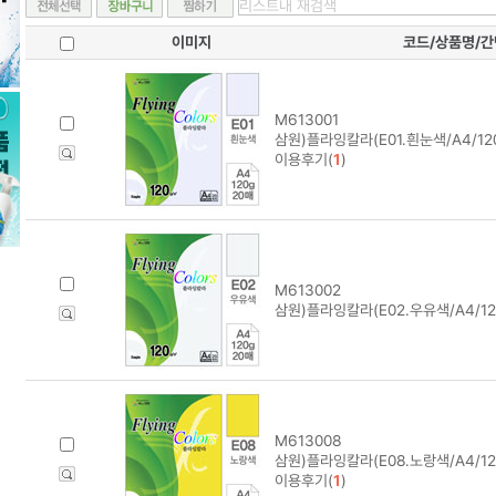
이미지
코드/상품명/
M613001
삼원)플라잉칼라(E01.흰눈색/A4/120
이용후기(
1
)
M613002
삼원)플라잉칼라(E02.우유색/A4/12
M613008
삼원)플라잉칼라(E08.노랑색/A4/12
이용후기(
1
)