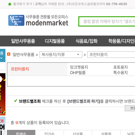
즐겨찾기 추가
|
고객
님의 거래점 안내 : (주)모든오피스글로벌코리아
02-719-4535
일반사무용품 >
복사용지/지류
>
프린터용지
잉크젯용지
포토용지
프린터용지
OHP필름
특수용지
브랜드별조회
체크를 하신 후
[브랜드별조회 하기]
를 클릭하시면 브랜드
총
9
개의 상품이 등록되어 있습니다.