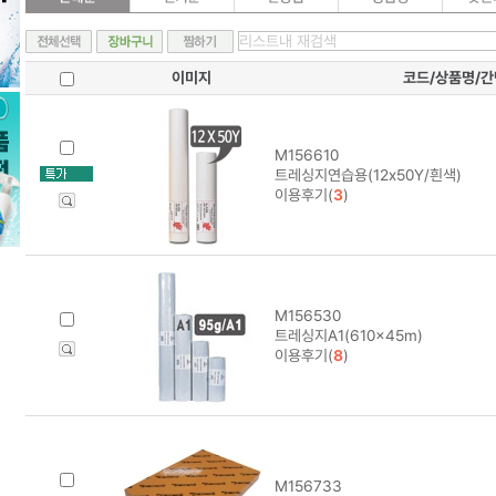
이미지
코드/상품명/
M156610
트레싱지연습용(12x50Y/흰색)
이용후기(
3
)
M156530
트레싱지A1(610x45m)
이용후기(
8
)
M156733