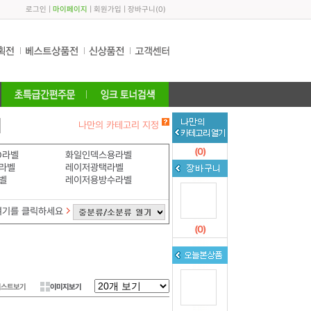
로그인
|
마이페이지
|
회원가입
|
장바구니
(
0
)
나만의 카테고리 지정
(
0
)
D라벨
화일인덱스용라벨
라벨
레이저광택라벨
벨
레이저용방수라벨
여기를 클릭하세요
(
0
)
리스트보기
이미지보기