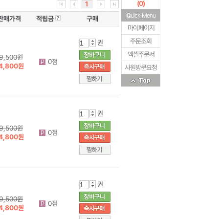
(
0
)
1
판매가격
적립금
구매
마이페이지
주문조회
권
엑셀주문서
9,500원
0점
4,800원
사원방문요청
권
9,500원
0점
4,800원
권
9,500원
0점
4,800원