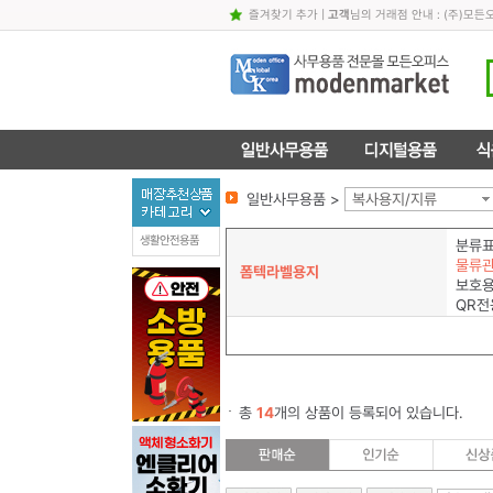
즐겨찾기 추가
|
고객
님의 거래점 안내 : (주)
일반사무용품 >
복사용지/지류
생활안전용품
분류
물류
폼텍라벨용지
보호
QR전
총
14
개의 상품이 등록되어 있습니다.