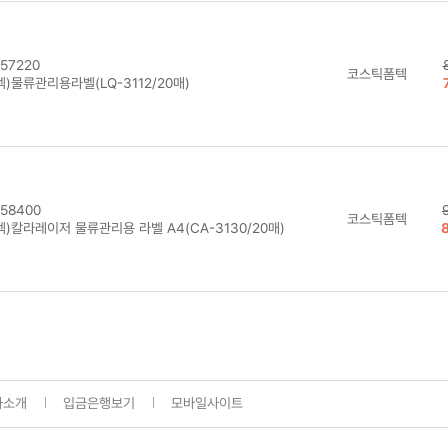
57220
코스틱폼텍
)물류관리용라벨(LQ-3112/20매)
58400
코스틱폼텍
)칼라레이저 물류관리용 라벨 A4(CA-3130/20매)
사소개
입금은행보기
모바일사이트