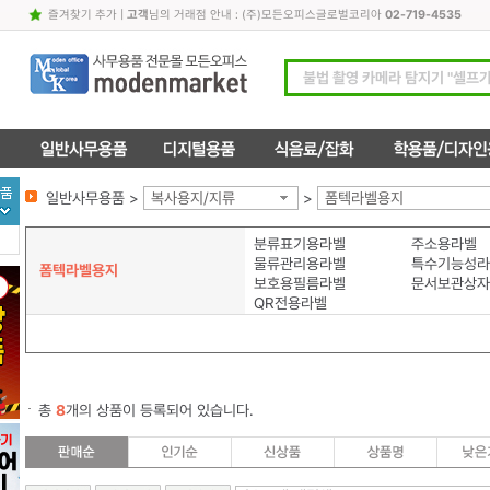
즐겨찾기 추가
|
고객
님의 거래점 안내 : (주)모든오피스글로벌코리아
02-719-4535
일반사무용품 >
복사용지/지류
>
폼텍라벨용지
분류표기용라벨
주소용라벨
물류관리용라벨
특수기능성라
폼텍라벨용지
보호용필름라벨
문서보관상자
QR전용라벨
총
8
개의 상품이 등록되어 있습니다.