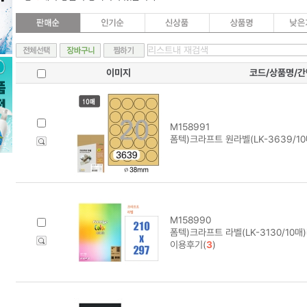
이미지
코드/상품명/
M158991
폼텍)크라프트 원라벨(LK-3639/1
M158990
폼텍)크라프트 라벨(LK-3130/10
이용후기(
3
)