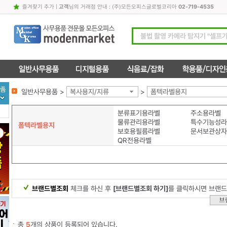
즐겨찾기 추가
|
고객
님의 거래점 안내 : (주)모든오피스글로벌코리아
02-719-4535
일반사무용품 >
복사용지/지류
>
폼텍라벨용지
분류표기용라벨
주소용라벨
물류관리용라벨
특수기능성라
폼텍라벨용지
보호용필름라벨
문서보관상자
QR전용라벨
브랜드별조회
체크를 하신 후
[브랜드별조회 하기]
를 클릭하시면 브랜드
총
5
개의 상품이 등록되어 있습니다.