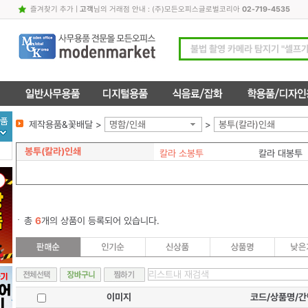
즐겨찾기 추가
|
고객
님의 거래점 안내 : (주)모든오피스글로벌코리아
02-719-4535
제작용품&꽃배달 >
명함/인쇄
>
봉투(칼라)인쇄
봉투(칼라)인쇄
칼라 소봉투
칼라 대봉투
총
6
개의 상품이 등록되어 있습니다.
이미지
코드/상품명/