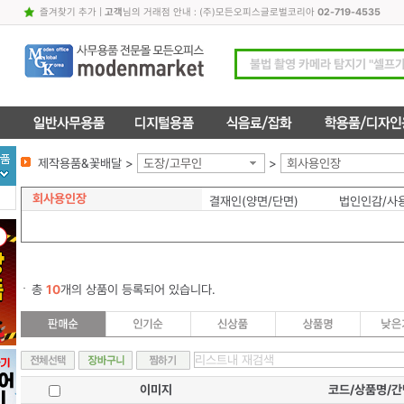
즐겨찾기 추가
|
고객
님의 거래점 안내 : (주)모든오피스글로벌코리아
02-719-4535
제작용품&꽃배달 >
도장/고무인
>
회사용인장
회사용인장
결재인(양면/단면)
법인인감/사
총
10
개의 상품이 등록되어 있습니다.
이미지
코드/상품명/