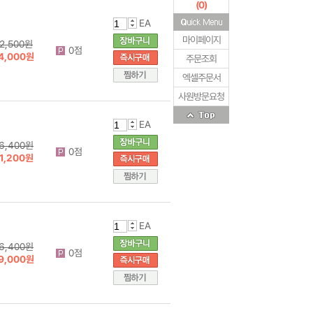
(
0
)
EA
마이페이지
2,500원
0점
4,000원
주문조회
엑셀주문서
사원방문요청
EA
6,400원
0점
1,200원
EA
6,400원
0점
9,000원