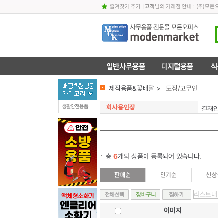
즐겨찾기 추가
|
고객
님의 거래점 안내 : (주)
제작용품&꽃배달 >
도장/고무인
회사용인장
생활안전용품
결재인
총
6
개의 상품이 등록되어 있습니다.
이미지