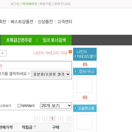
로그인
|
마이페이지
|
회원가입
|
장바구니
(
0
)
나만의 카테고리 지정
(
0
)
)
여기를 클릭하세요
(
0
)
리스트보기
이미지보기
1
판매가격
적립금
구매