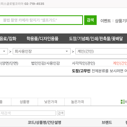
모든오피스글로벌코리아
02-719-4535
>
회사용인장
>
계인(간인)
(양면/단면)
법인인감/사용인감
사각직인(관인)
계인(간인
도장/고무인
전체분류를 보시려면 
코드/상품명/간단설명
브랜드