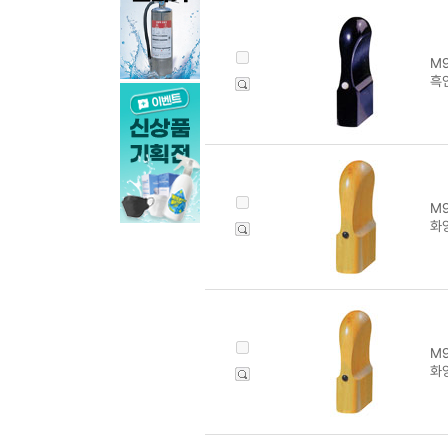
M9
흑인
M9
화양
M9
화양