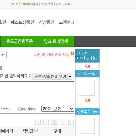
로그인
|
마이페이지
|
회원가입
|
장바구니
(
0
)
나만의 카테고리 지정
(
0
)
)
여기를 클릭하세요
(
0
)
리스트보기
이미지보기
1
판매가격
적립금
구매