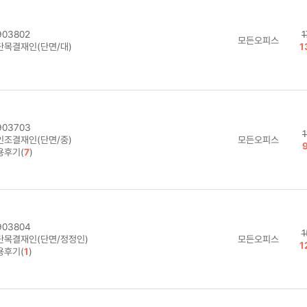
03802
1
모든오피스
단목결재인(단면/대)
1
03703
인조결재인(단면/중)
모든오피스
용후기(
7
)
03804
1
단목결재인(단면/정정인)
모든오피스
1
용후기(
1
)