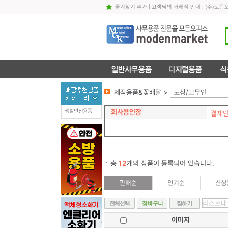
즐겨찾기 추가
|
고객
님의 거래점 안내 : (주)
제작용품&꽃배달 >
도장/고무인
회사용인장
생활안전용품
결재인
총
12
개의 상품이 등록되어 있습니다.
이미지