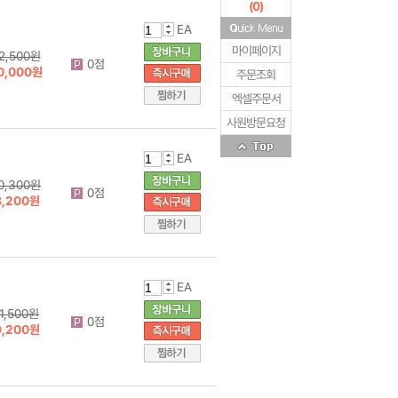
(
0
)
EA
마이페이지
2,500원
0점
0,000원
주문조회
엑셀주문서
사원방문요청
EA
0,300원
0점
8,200원
EA
11,500원
0점
9,200원