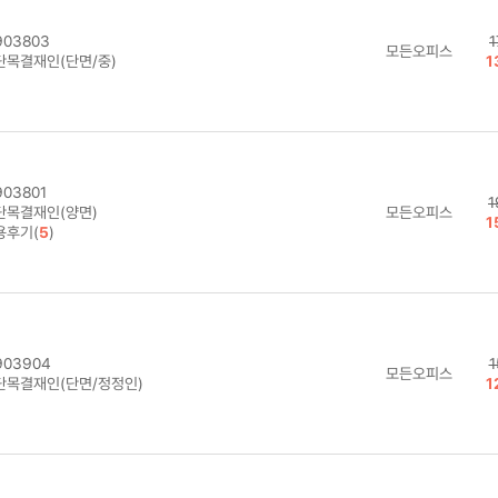
03803
1
모든오피스
단목결재인(단면/중)
1
03801
1
단목결재인(양면)
모든오피스
1
용후기(
5
)
03904
1
모든오피스
단목결재인(단면/정정인)
1