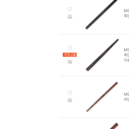
M9
흑
M9
흑
이
M9
비