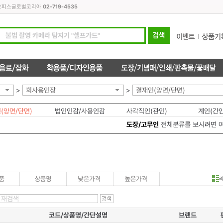
모든오피스글로벌코리아
02-719-4535
>
회사용인장
>
결재인(양면/단면)
(양면/단면)
법인인감/사용인감
사각직인(관인)
계인(간인
도장/고무인
전체분류를 보시려면 
코드/상품명/간단설명
브랜드