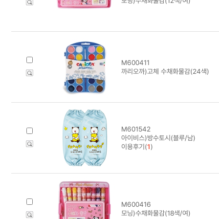
모닝)수채화물감(12색/여)
M600411
까리오까)고체 수채화물감(24색)
M601542
아이비스)방수토시(블루/남)
이용후기(
1
)
M600416
모닝)수채화물감(18색/여)