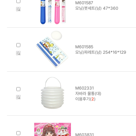
M601587
모닝)붓세트(남) 47*360
M601585
모닝)파레트(남) 254*16*129
M602331
자바라 물통(대)
이용후기(
2
)
M603831