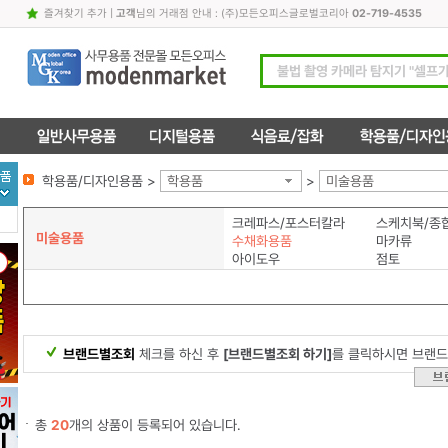
즐겨찾기 추가
|
고객
님의 거래점 안내 : (주)모든오피스글로벌코리아
02-719-4535
학용품/디자인용품 >
학용품
>
미술용품
크레파스/포스터칼라
스케치북/종
미술용품
수채화용품
마카류
아이도우
점토
브랜드별조회
체크를 하신 후
[브랜드별조회 하기]
를 클릭하시면 브랜드
총
20
개의 상품이 등록되어 있습니다.