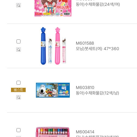
동아)수채화물감(24색/여)
M601588
모닝)붓세트(여) 47*360
M603810
동아)수채화물감(12색/남)
M600414