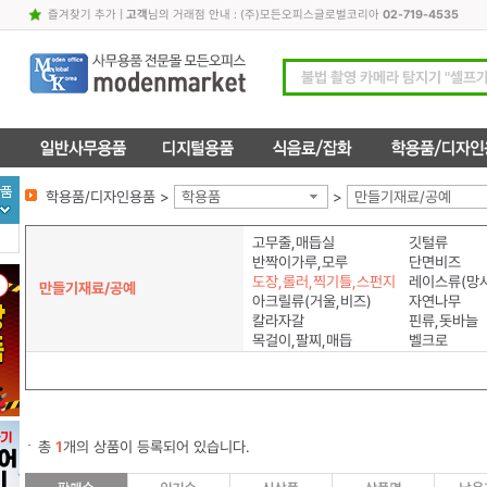
즐겨찾기 추가
|
고객
님의 거래점 안내 : (주)모든오피스글로벌코리아
02-719-4535
학용품/디자인용품 >
학용품
>
만들기재료/공예
고무줄,매듭실
깃털류
반짝이가루,모루
단면비즈
도장,롤러,찍기틀,스펀지
레이스류(망사
만들기재료/공예
아크릴류(거울,비즈)
자연나무
칼라자갈
핀류,돗바늘
목걸이,팔찌,매듭
벨크로
총
1
개의 상품이 등록되어 있습니다.