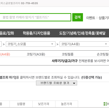
모든오피스글로벌코리아
02-719-4535
>
코팅기,소모품
>
코팅기(A4용)
(A4용)
코팅기(A3용)
코팅필름
손코팅필
사무기기/금고/가구
전체분류를 보시려면 
별조회 하기]
를 클릭하시면 브랜드별로 조회하실 수 있습니다.
(다중선택 가능)