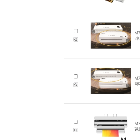
M7
라미
M7
라미
M7
펠로