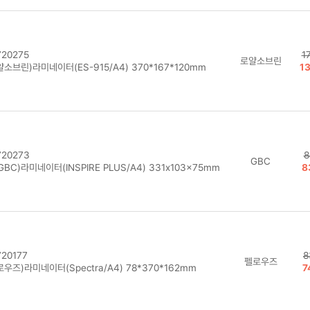
20275
1
로얄소브린
소브린)라미네이터(ES-915/A4) 370*167*120mm
1
20273
8
GBC
BC)라미네이터(INSPIRE PLUS/A4) 331x103x75mm
8
20177
8
펠로우즈
우즈)라미네이터(Spectra/A4) 78*370*162mm
7