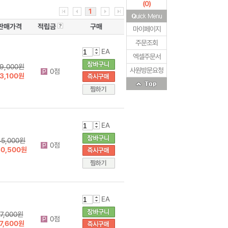
(
0
)
1
판매가격
적립금
구매
마이페이지
주문조회
EA
엑셀주문서
9,000원
사원방문요청
0점
3,100원
EA
45,000원
0점
30,500원
EA
7,000원
0점
7,600원