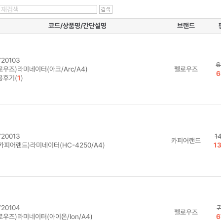
코드/상품명/간단설명
브랜드
20103
6
로우즈)라미네이터(아크/Arc/A4)
펠로우즈
6
용후기(
1
)
20013
1
카피어랜드
카피어랜드)라미네이터(HC-4250/A4)
1
20104
7
펠로우즈
로우즈)라미네이터(아이온/Ion/A4)
6