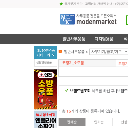
즐겨찾기 추가
|
고객
님의 거래점 안내 : (주)
일반사무용품 >
사무기기/금고/가구
코팅기,소모품
생활안전용품
코팅기
브랜드별조회
체크를 하신 후
[브랜드
총
15
개의 상품이 등록되어 있습니다.