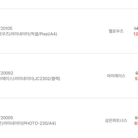
20105
1
펠로우즈
우즈)라미네이터(픽셀/Pixel/A4)
1
20092
6
라미에이스
미에이스)라미네이터(JC2302/블랙)
5
20005
9
삼은파트너스
)라미네이터(PHOTO-230/A4)
8