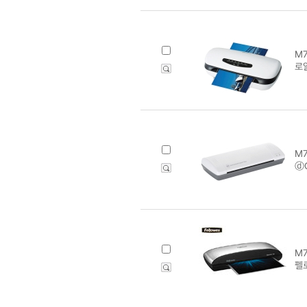
M7
로얄
M7
ⓓG
M7
펠로