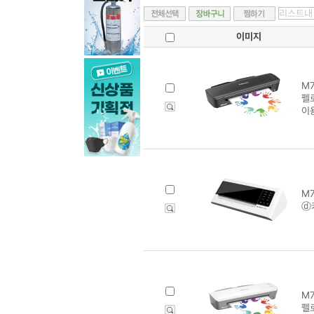
이미지
M7
펠
이
M7
ⓓ
M7
펠