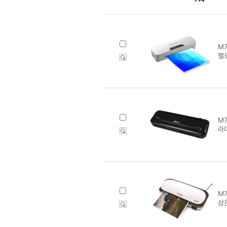
M7
펠로
M7
라
M7
삼은